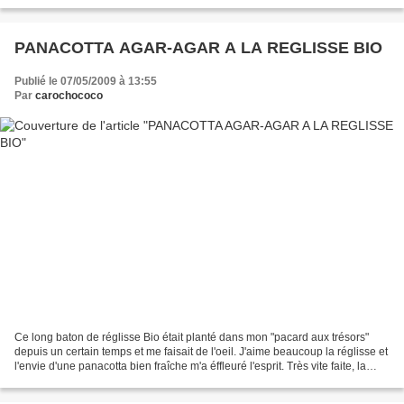
déliceux petits artichauts...
PANACOTTA AGAR-AGAR A LA REGLISSE BIO
Publié le 07/05/2009 à 13:55
Par
carochococo
Ce long baton de réglisse Bio était planté dans mon "pacard aux trésors"
depuis un certain temps et me faisait de l'oeil. J'aime beaucoup la réglisse et
l'envie d'une panacotta bien fraîche m'a éffleuré l'esprit. Très vite faite, la
voilà sur ma langue...