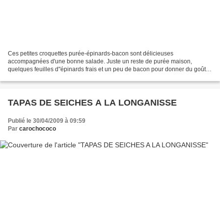
Ces petites croquettes purée-épinards-bacon sont délicieuses
accompagnées d'une bonne salade. Juste un reste de purée maison,
quelques feuilles d"épinards frais et un peu de bacon pour donner du goût,
vous pouvez ajouter ce qu'il vous passe par la tête...
TAPAS DE SEICHES A LA LONGANISSE
Publié le 30/04/2009 à 09:59
Par
carochococo