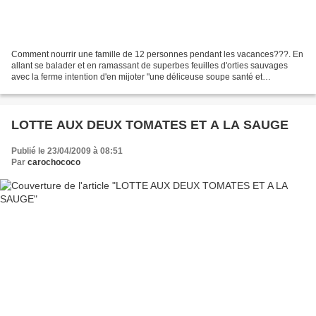
Comment nourrir une famille de 12 personnes pendant les vacances???. En
allant se balader et en ramassant de superbes feuilles d'orties sauvages
avec la ferme intention d'en mijoter "une déliceuse soupe santé et
économique". En effet, les feuilles sont...
LOTTE AUX DEUX TOMATES ET A LA SAUGE
Publié le 23/04/2009 à 08:51
Par
carochococo