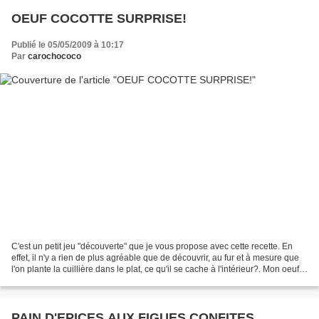
OEUF COCOTTE SURPRISE!
Publié le 05/05/2009 à 10:17
Par
carochococo
C'est un petit jeu "découverte" que je vous propose avec cette recette. En
effet, il n'y a rien de plus agréable que de découvrir, au fur et à mesure que
l'on plante la cuillière dans le plat, ce qu'il se cache à l'intérieur?. Mon oeuf
cocotte regorge...
PAIN D'EPICES AUX FIGUES CONFITES