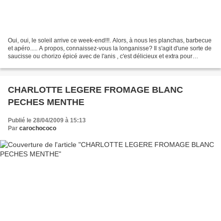
Oui, oui, le soleil arrive ce week-end!!!. Alors, à nous les planchas, barbecue
et apéro..... A propos, connaissez-vous la longanisse? Il s'agit d'une sorte de
saucisse ou chorizo épicé avec de l'anis , c'est délicieux et extra pour
pimenter et amener...
CHARLOTTE LEGERE FROMAGE BLANC
PECHES MENTHE
Publié le 28/04/2009 à 15:13
Par
carochococo