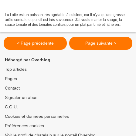
La l otte est un poisson très agréable à cuisiner, car il n'y a qu'une grosse
arête centrale et puis il est très savoureux. J'ai voulu marier la sauge, la
sauce tomate et des tomates confites pour un plat parfumé et riche en
saveurs du sud... Ingrédients...
< Page précédente
Page suivante >
Hébergé par Overblog
Top articles
Pages
Contact
Signaler un abus
C.G.U.
Cookies et données personnelles
Préférences cookies
Voir le profil de chatelain sur le portail Overblog