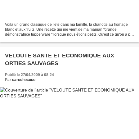
Voilà un grand classique de l'été dans ma famille, la charlotte au fromage
blanc et aux fruits. Une recette qui me vient de ma maman "grande
démonstratrice tupperware " lorsque nous étions petits. Qu'est ce qu'on a pu
en manger des charlottes l'été!,...
VELOUTE SANTE ET ECONOMIQUE AUX
ORTIES SAUVAGES
Publié le 27/04/2009 à 08:24
Par
carochococo