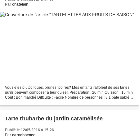
Par
chatelain
Vous êtes plutôt figues, prunes, poires? Mes enfants raffolent de ses tartes
qu'ils peuvent composer à leur guise!. Préparation : 20 min Cuisson : 15 min
Coût : Bon marché Diffculté : Facile Nombre de personnes : 8 1 pâte sablée
maison (recette I-cookin...
Tarte rhubarbe du jardin caramélisée
Publié le 12/05/2016 à 15:26
Par
carochococo