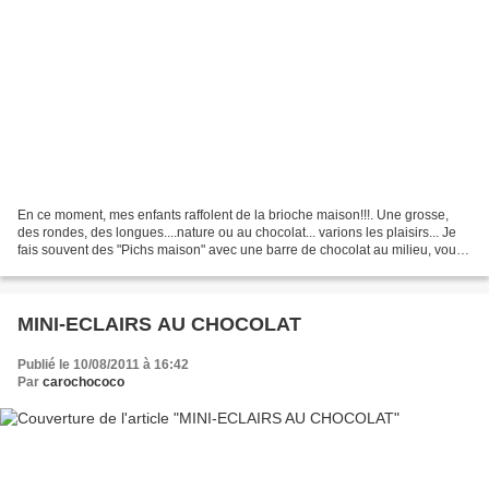
En ce moment, mes enfants raffolent de la brioche maison!!!. Une grosse,
des rondes, des longues....nature ou au chocolat... varions les plaisirs... Je
fais souvent des "Pichs maison" avec une barre de chocolat au milieu, vous
savez comme celle que l'on...
MINI-ECLAIRS AU CHOCOLAT
Publié le 10/08/2011 à 16:42
Par
carochococo