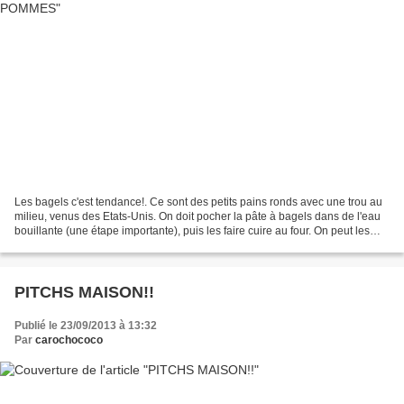
Les bagels c'est tendance!. Ce sont des petits pains ronds avec une trou au
milieu, venus des Etats-Unis. On doit pocher la pâte à bagels dans de l'eau
bouillante (une étape importante), puis les faire cuire au four. On peut les
manger nature ou les garnir...
PITCHS MAISON!!
Publié le 23/09/2013 à 13:32
Par
carochococo