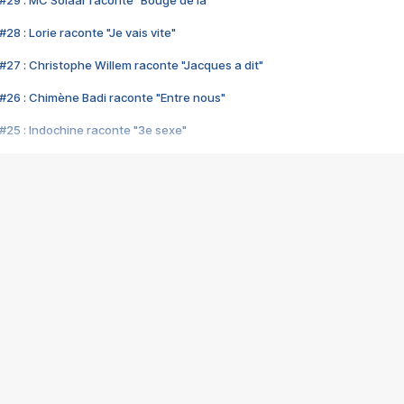
#29 : MC Solaar raconte "Bouge de là"
28 : Lorie raconte "Je vais vite"
#27 : Christophe Willem raconte "Jacques a dit"
#26 : Chimène Badi raconte "Entre nous"
#25 : Indochine raconte "3e sexe"
#24 : Zaho raconte "C'est chelou"
#23 : Patrick Bruel raconte "Au café des délices"
#22 : Kyo raconte "Le chemin"
#21 : Nolwenn Leroy raconte "Cassé"
#20 : Patrick Hernandez raconte "Born to be alive"
#19 : Lorie raconte "Près de moi"
#18 : Michael Jones raconte "A nos actes manqués" (avec Jean-Jacque
#17 : Khaled raconte "Aïcha"