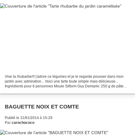
Vive la rhubarbe!!! j'adore ce légumes et je le regarde pousser dans mon
jardin avec admiration... Voici une tarte toute simple mais délicieuse...
Ingrédients pour 6 personnes Moule Silform Guy Demarle: 250 g de pâte
brisée ou sablée maison ou pas? 1...
BAGUETTE NOIX ET COMTE
Publié le 31/01/2014 à 15:29
Par
carochococo