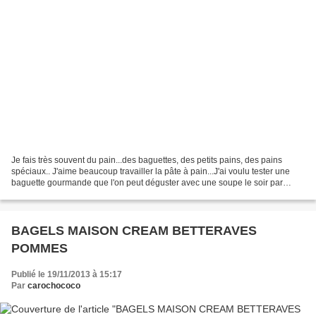
Je fais très souvent du pain...des baguettes, des petits pains, des pains
spéciaux.. J'aime beaucoup travailler la pâte à pain...J'ai voulu tester une
baguette gourmande que l'on peut déguster avec une soupe le soir par
exemple?. C'est super bon.... J'utilise...
BAGELS MAISON CREAM BETTERAVES
POMMES
Publié le 19/11/2013 à 15:17
Par
carochococo