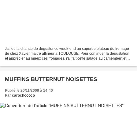
J'ai eu la chance de déguster ce week-end un superbe plateau de fromage
de chez Xavier maitre affineur à TOULOUSE. Pour continuer la dégustation
et apprécier au mieux ces fromages, j'ai fait cette salade au camembert et
persil frit. Le fromage est à peine...
MUFFINS BUTTERNUT NOISETTES
Publié le 20/11/2009 à 14:40
Par
carochococo