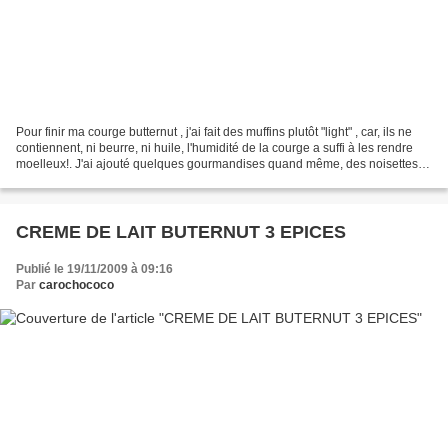
Pour finir ma courge butternut , j'ai fait des muffins plutôt "light" , car, ils ne
contiennent, ni beurre, ni huile, l'humidité de la courge a suffi à les rendre
moelleux!. J'ai ajouté quelques gourmandises quand même, des noisettes,
du muesli et un...
CREME DE LAIT BUTERNUT 3 EPICES
Publié le 19/11/2009 à 09:16
Par
carochococo