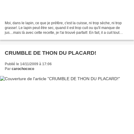
Moi, dans le lapin, ce que je préfère, c'est la cuisse, ni trop sèche, ni trop
grasse!. Le lapin peut être sec, quand il est trop cuit ou qu'il manque de
jus....mais là avec cette recette, je l'ai trouvé parfait!. En fait, il a cuit tout
doucement dans...
CRUMBLE DE THON DU PLACARD!
Publié le 14/11/2009 à 17:06
Par
carochococo