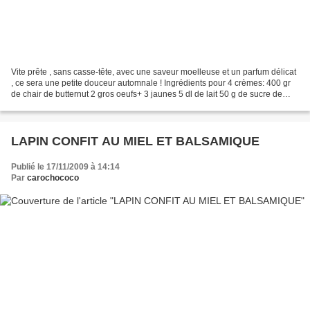
Vite prête , sans casse-tête, avec une saveur moelleuse et un parfum délicat
, ce sera une petite douceur automnale ! Ingrédients pour 4 crèmes: 400 gr
de chair de butternut 2 gros oeufs+ 3 jaunes 5 dl de lait 50 g de sucre de
canne 1 cc de vanille liquide...
LAPIN CONFIT AU MIEL ET BALSAMIQUE
Publié le 17/11/2009 à 14:14
Par
carochococo