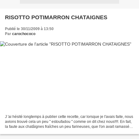
RISOTTO POTIMARRON CHATAIGNES
Publié le 30/11/2009 à 13:50
Par
carochococo
J 'ai hésité longtemps à publier cette recette, car lorsque je l'avais faite, nous
avions trouvé cela un peu " estoufadou " comme on dit chez nous!!!!. En fait,
la faute aux chatâignes fraîches un peu farineuses, que l'on avait ramassé
l'après-midi. Je...