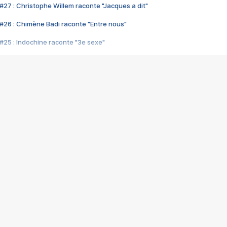
#27 : Christophe Willem raconte "Jacques a dit"
#26 : Chimène Badi raconte "Entre nous"
#25 : Indochine raconte "3e sexe"
#24 : Zaho raconte "C'est chelou"
#23 : Patrick Bruel raconte "Au café des délices"
#22 : Kyo raconte "Le chemin"
#21 : Nolwenn Leroy raconte "Cassé"
#20 : Patrick Hernandez raconte "Born to be alive"
#19 : Lorie raconte "Près de moi"
#18 : Michael Jones raconte "A nos actes manqués" (avec Jean-Jacque
#17 : Khaled raconte "Aïcha"
#16 : Corneille raconte "Parce qu'on vient de loin"
#15 : Indochine raconte "L'aventurier"