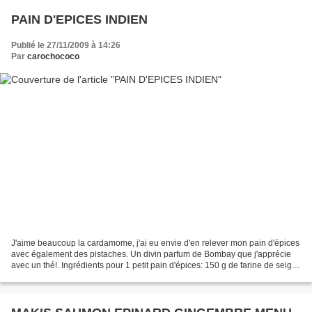
PAIN D'EPICES INDIEN
Publié le 27/11/2009 à 14:26
Par
carochococo
J'aime beaucoup la cardamome, j'ai eu envie d'en relever mon pain d'épices
avec également des pistaches. Un divin parfum de Bombay que j'apprécie
avec un thé!. Ingrédients pour 1 petit pain d'épices: 150 g de farine de seigle
bio 150 g d'eau 150 g de...