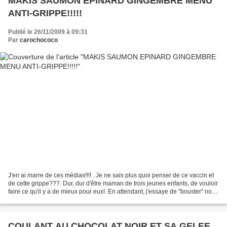
MAKIS SAUMON EPINARD GINGEMBRE MENU
ANTI-GRIPPE!!!!!
Publié le 26/11/2009 à 09:31
Par
carochococo
J'en ai marre de ces médias!!!! . Je ne sais plus quoi penser de ce vaccin et
de cette grippe???. Dur, dur d'être maman de trois jeunes enfants, de vouloir
faire ce qu'il y a de mieux pour eux!. En attendant, j'essaye de "bouster" nos
organismes avec...
COULANT AU CHOCOLAT NOIR ET SA GELEE