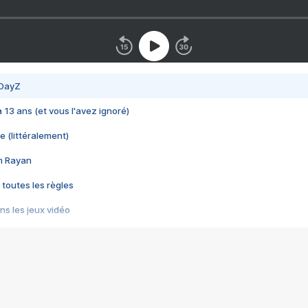
 DayZ
 a 13 ans (et vous l'avez ignoré)
e (littéralement)
im Rayan
 toutes les règles
s les jeux vidéo
us choquant de Rockstar ? - Le scandale BULLY
e plus moche de Steam
du RÊVE tourne au CAUCHEMAR