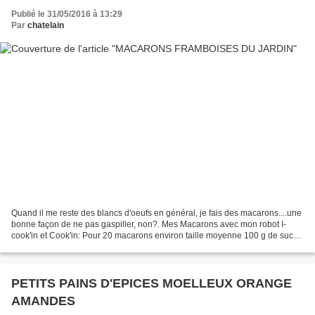
Publié le 31/05/2016 à 13:29
Par
chatelain
Quand il me reste des blancs d'oeufs en général, je fais des macarons....une
bonne façon de ne pas gaspiller, non?. Mes Macarons avec mon robot I-
cook'in et Cook'in: Pour 20 macarons environ taille moyenne 100 g de sucre
glaçe 100 g de poudre d'amandes...
PETITS PAINS D'EPICES MOELLEUX ORANGE
AMANDES