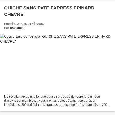
QUICHE SANS PATE EXPRESS EPINARD
CHEVRE
Publié le 27/01/2017 à 09:52
Par
chatelain
Me revoilà!! Après une longue pause j'ai décidé de reprendre un peu
d'activité sur mon blog.... vous me manquiez.. J'aime trop partager!
Ingrédients: 300 g d’épinards surgelés et d écongelés 1 chèvre bûche 200 g
de crème fraîche 20 g de maizena 4 œufs...