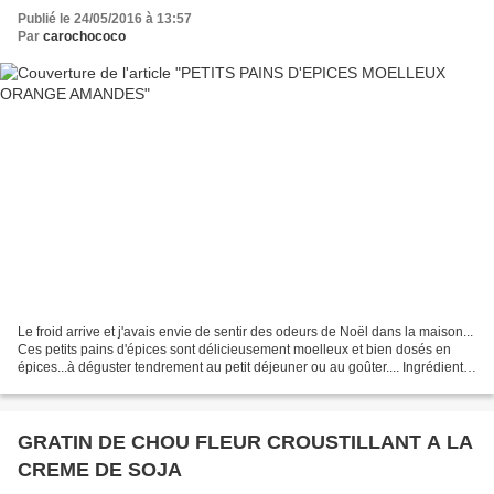
Publié le 24/05/2016 à 13:57
Par
carochococo
Le froid arrive et j'avais envie de sentir des odeurs de Noël dans la maison...
Ces petits pains d'épices sont délicieusement moelleux et bien dosés en
épices...à déguster tendrement au petit déjeuner ou au goûter.... Ingrédients
pour 10 pains épices...
GRATIN DE CHOU FLEUR CROUSTILLANT A LA
CREME DE SOJA