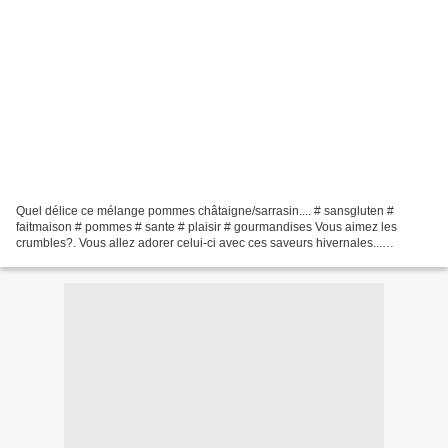
Quel délice ce mélange pommes châtaigne/sarrasin.... # sansgluten #
faitmaison # pommes # sante # plaisir # gourmandises Vous aimez les
crumbles?. Vous allez adorer celui-ci avec ces saveurs hivernales...
Ingrédients pour 5 ou 6: 1 kilo de pommes golden100...