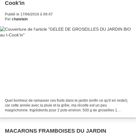
Cook'in
Publié le 17/06/2016 à 09:47
Par
chatelain
Quel bonheur de ramasser ces fruits dans le jardin (enfin ce qu'il en reste!),
car cette année avec la pluie et la grêle, ma récolte est un peu
maigrichonne. Ingrédients pour 2 pots environ: 500 g de groseilles 1
bouchon d'eau du i-cook'in 350 g de sucre...
MACARONS FRAMBOISES DU JARDIN