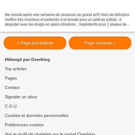
Me revoilà après une semaine de vacances au grand air!!! Voici de délicieux
muffins très moelleux et parfumés à la tomate pour un petit air estival...à
déguster avec les doigts en apéro dinatoire... Ingrédients pour 1 plaque de
12 mini-muffins: 50 ml...
< Page précédente
Page suivante >
Hébergé par Overblog
Top articles
Pages
Contact
Signaler un abus
C.G.U.
Cookies et données personnelles
Préférences cookies
Voir le profil de chatelain sur le portail Overblog