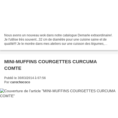
Nous avons un nouveau wok dans notre catalogue Demarle extraordinaire!.
Je l'utilise très souvent...32 cm de diamètre pour une cuisine saine et de
qualité!!! Je le montre dans mes ateliers sur une cuisson des légumes,
fruits!!! extra!! Pour 2/3 personnes:...
MINI-MUFFINS COURGETTES CURCUMA
COMTE
Publié le 30/03/2014 à 07:56
Par
carochococo