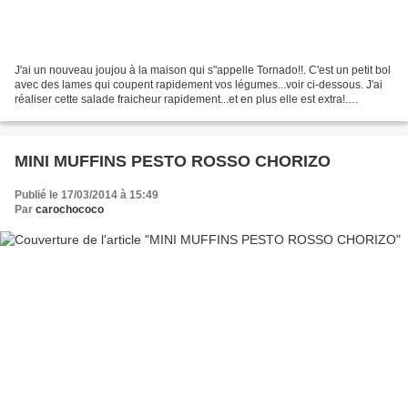
J'ai un nouveau joujou à la maison qui s"appelle Tornado!!. C'est un petit bol
avec des lames qui coupent rapidement vos légumes...voir ci-dessous. J'ai
réaliser cette salade fraicheur rapidement...et en plus elle est extra!.
Ingrédients: 1 carotte 1/2...
MINI MUFFINS PESTO ROSSO CHORIZO
Publié le 17/03/2014 à 15:49
Par
carochococo