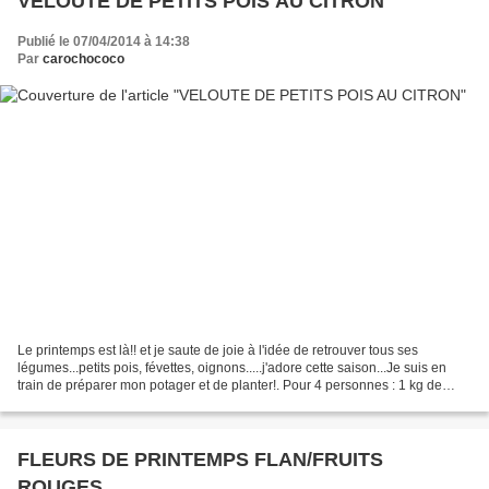
VELOUTE DE PETITS POIS AU CITRON
Publié le 07/04/2014 à 14:38
Par
carochococo
Le printemps est là!! et je saute de joie à l'idée de retrouver tous ses
légumes...petits pois, févettes, oignons.....j'adore cette saison...Je suis en
train de préparer mon potager et de planter!. Pour 4 personnes : 1 kg de
petits pois non écossés (ou...
FLEURS DE PRINTEMPS FLAN/FRUITS
ROUGES