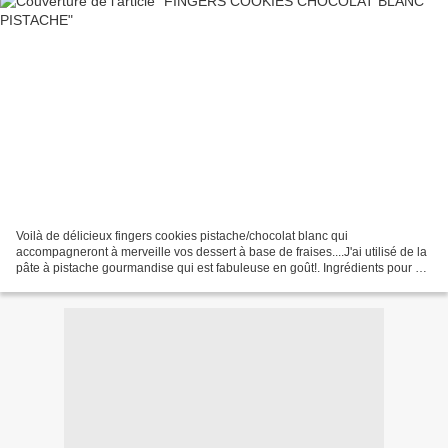
Voilà de délicieux fingers cookies pistache/chocolat blanc qui
accompagneront à merveille vos dessert à base de fraises....J'ai utilisé de la
pâte à pistache gourmandise qui est fabuleuse en goût!. Ingrédients pour 24
fingers 200 g de farine 130 g de...