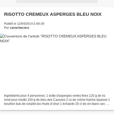
RISOTTO CREMEUX ASPERGES BLEU NOIX
Publié le 12/04/2014 à 08:36
Par
carochococo
Ingrédients pour 4 personnes: 1 botte d'asperges vertes fines 120 g de riz
rond pour risotto 150 g de bleu des Causses 2 cs de crème fraîche épaisse 1
bouillon kub de volaille bio Huile d’olive 1 échalote 20 cl de vin blanc sec sel
50 g de noix concassées...