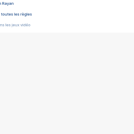
im Rayan
 toutes les règles
s les jeux vidéo
us choquant de Rockstar ? - Le scandale BULLY
e plus moche de Steam
du RÊVE tourne au CAUCHEMAR
pendant 8 heures
it… à tort
umiliés par un jeu vidéo
ire - Final Fantasy 8
ti un empire - Age of Empires
story DOFUS
tard, il crée l'un des pires jeux de tous les temps, MindsEye.