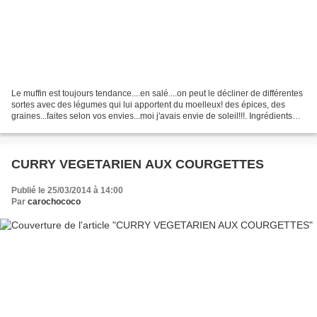
Le muffin est toujours tendance....en salé....on peut le décliner de différentes
sortes avec des légumes qui lui apportent du moelleux! des épices, des
graines...faites selon vos envies...moi j'avais envie de soleil!!!. Ingrédients
pour 20 mini-muffins...
CURRY VEGETARIEN AUX COURGETTES
Publié le 25/03/2014 à 14:00
Par
carochococo