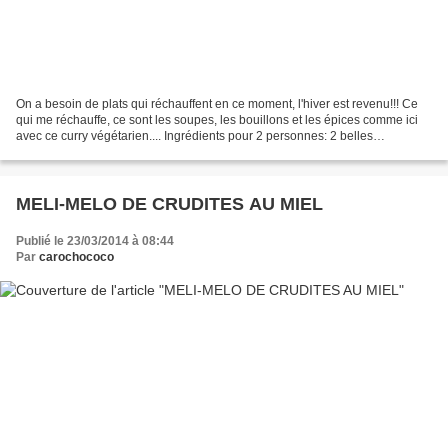
On a besoin de plats qui réchauffent en ce moment, l'hiver est revenu!!! Ce
qui me réchauffe, ce sont les soupes, les bouillons et les épices comme ici
avec ce curry végétarien.... Ingrédients pour 2 personnes: 2 belles
courgettes fermes 1/2 oignon 1...
MELI-MELO DE CRUDITES AU MIEL
Publié le 23/03/2014 à 08:44
Par
carochococo