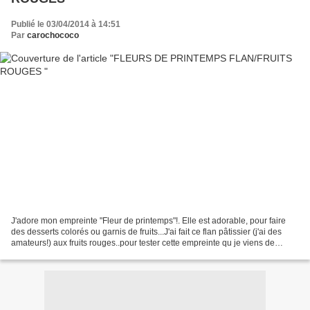
Publié le 03/04/2014 à 14:51
Par
carochococo
J'adore mon empreinte "Fleur de printemps"!. Elle est adorable, pour faire
des desserts colorés ou garnis de fruits...J'ai fait ce flan pâtissier (j'ai des
amateurs!) aux fruits rouges..pour tester cette empreinte qu je viens de
recevoir..démoulage parfait...