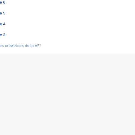
e 6
e 5
e 4
e 3
s créatrices de la VF !
e 2
e 1
e Mektoub My Love arrive enfin ! Rencontre avec Shaïn Boumedine et Sal
i : après Toni en famille
elle réalise le bouleversant Dites lui que je l'aime
ais ! Rencontre autour de Vie privée de Rebecca Zlotowski
 de Marguerite, Grave... Rencontre avec Ella Rumpf
 Les Rêveurs, un film intime sur la santé mentale