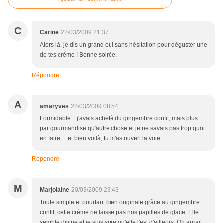
C
Carine
22/03/2009 21:37
Alors là, je dis un grand oui sans hésitation pour déguster une
de tes crème ! Bonne soirée.
Répondre
A
amaryves
22/03/2009 08:54
Formidable... j'avais acheté du gingembre confit, mais plus
par gourmandise qu'autre chose et je ne savais pas trop quoi
en faire.... et bien voilà, tu m'as ouvert la voie.
Répondre
M
Marjolaine
20/03/2009 23:43
Toute simple et pourtant bien originale grâce au gingembre
confit, cette crème ne laisse pas nos papilles de glace. Elle
semble divine et je suis sure qu'elle l'est d'ailleurs. On aurait