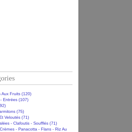
ories
 Aux Fruits
(120)
- Entrées
(107)
92)
armitons
(75)
Et Veloutés
(71)
alées - Clafoutis - Soufflés
(71)
Crèmes - Panacotta - Flans - Riz Au