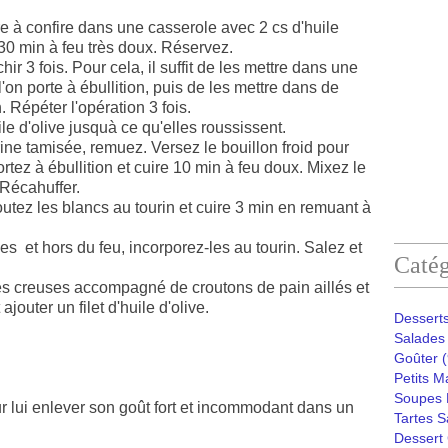
re à confire dans une casserole avec 2 cs d'huile
t 30 min à feu très doux. Réservez.
ir 3 fois. Pour cela, il suffit de les mettre dans une
'on porte à ébullition, puis de les mettre dans de
. Répéter l'opération 3 fois.
le d'olive jusquà ce qu'elles roussissent.
ne tamisée, remuez. Versez le bouillon froid pour
rtez à ébullition et cuire 10 min à feu doux. Mixez le
 Récahuffer.
utez les blancs au tourin et cuire 3 min en remuant à
s et hors du feu, incorporez-les au tourin. Salez et
Catég
es creuses accompagné de croutons de pain aillés et
jouter un filet d'huile d'olive.
Desserts
Salades 
Goûter
(
Petits M
Soupes 
our lui enlever son goût fort et incommodant dans un
Tartes S
Dessert 