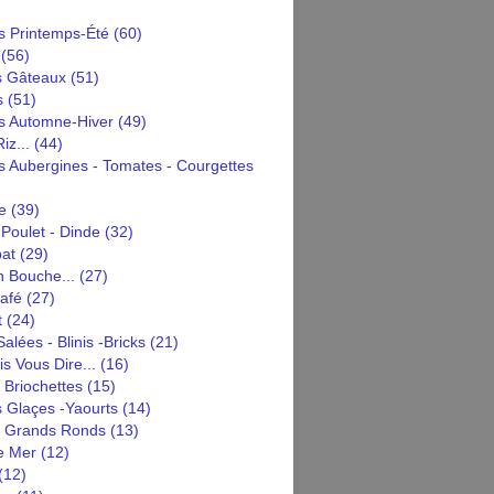
 Printemps-Été
(60)
(56)
s Gâteaux
(51)
s
(51)
 Automne-Hiver
(49)
iz...
(44)
 Aubergines - Tomates - Courgettes
e
(39)
Poulet - Dinde
(32)
pat
(29)
n Bouche...
(27)
afé
(27)
t
(24)
alées - Blinis -bricks
(21)
is Vous Dire...
(16)
 Briochettes
(15)
 Glaçes -yaourts
(14)
n Grands Ronds
(13)
e Mer
(12)
(12)