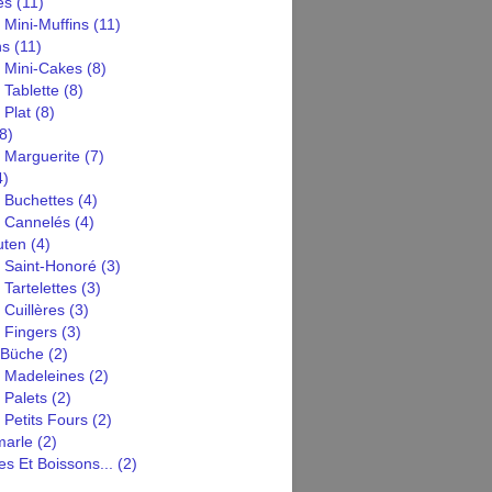
es
(11)
 Mini-Muffins
(11)
ns
(11)
n Mini-Cakes
(8)
 Tablette
(8)
 Plat
(8)
8)
 Marguerite
(7)
4)
 Buchettes
(4)
n Cannelés
(4)
uten
(4)
n Saint-Honoré
(3)
 Tartelettes
(3)
 Cuillères
(3)
 Fingers
(3)
 Büche
(2)
n Madeleines
(2)
 Palets
(2)
 Petits Fours
(2)
arle
(2)
s Et Boissons...
(2)