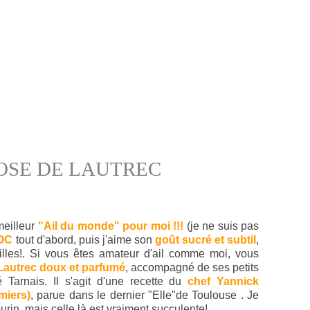
ROSE DE LAUTREC
meilleur
"Ail du monde" pour moi !!!
(je ne suis pas
OC
tout d'abord, puis j'aime son
goût sucré et subtil
,
pilles!. Si vous êtes amateur d'ail comme moi, vous
e Lautrec doux et parfumé
, accompagné de ses petits
é Tarnais. Il s'agit d'une recette du
chef Yannick
miers)
, parue dans le dernier "Elle"de Toulouse . Je
urin, mais celle là est vraiment succulente!.