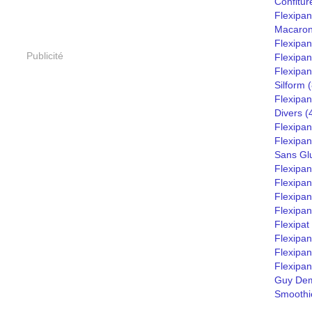
Confitur
Flexipan
Macaro
Flexipa
Publicité
Flexipan
Flexipan
Silform
(
Flexipan
Divers
(
Flexipan
Flexipa
Sans Gl
Flexipa
Flexipan
Flexipan
Flexipan
Flexipat
Flexipa
Flexipan
Flexipan
Guy Dem
Smoothie