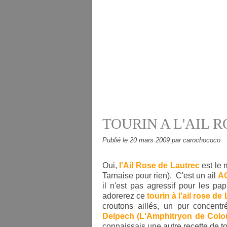
TOURIN A L'AIL 
Publié le
20 mars 2009
par carochococo
Oui,
l'Ail Rose de Lautrec
est le 
Tarnaise pour rien). C'est un ail
A
il n'est pas agressif pour les pa
adorerez ce
tourin à l'ail rose d
croutons aillés, un pur concentr
Delpech (L'Amphitryon de Colo
connaissais une autre recette de to