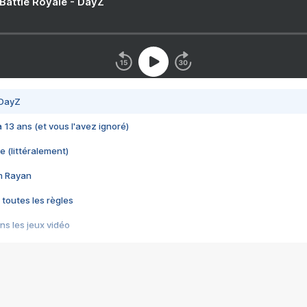
 Battle Royale - DayZ
 DayZ
 a 13 ans (et vous l'avez ignoré)
e (littéralement)
im Rayan
 toutes les règles
s les jeux vidéo
us choquant de Rockstar ? - Le scandale BULLY
e plus moche de Steam
du RÊVE tourne au CAUCHEMAR