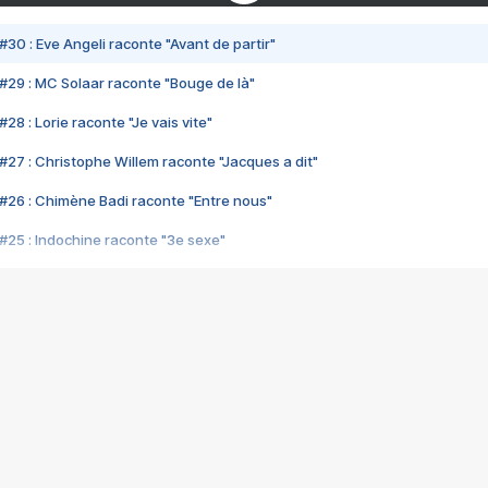
#30 : Eve Angeli raconte "Avant de partir"
#29 : MC Solaar raconte "Bouge de là"
28 : Lorie raconte "Je vais vite"
#27 : Christophe Willem raconte "Jacques a dit"
#26 : Chimène Badi raconte "Entre nous"
#25 : Indochine raconte "3e sexe"
#24 : Zaho raconte "C'est chelou"
#23 : Patrick Bruel raconte "Au café des délices"
#22 : Kyo raconte "Le chemin"
#21 : Nolwenn Leroy raconte "Cassé"
#20 : Patrick Hernandez raconte "Born to be alive"
#19 : Lorie raconte "Près de moi"