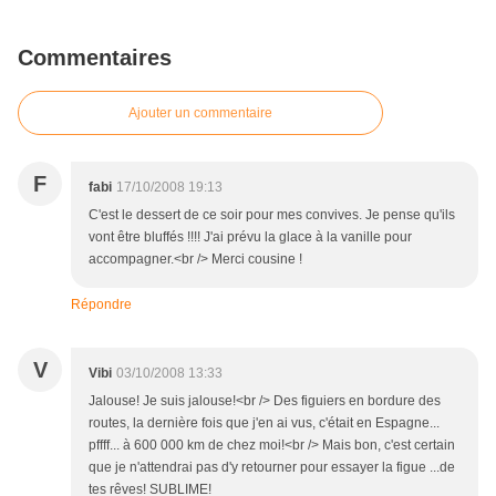
Commentaires
Ajouter un commentaire
F
fabi
17/10/2008 19:13
C'est le dessert de ce soir pour mes convives. Je pense qu'ils
vont être bluffés !!!! J'ai prévu la glace à la vanille pour
accompagner.<br /> Merci cousine !
Répondre
V
Vibi
03/10/2008 13:33
Jalouse! Je suis jalouse!<br /> Des figuiers en bordure des
routes, la dernière fois que j'en ai vus, c'était en Espagne...
pffff... à 600 000 km de chez moi!<br /> Mais bon, c'est certain
que je n'attendrai pas d'y retourner pour essayer la figue ...de
tes rêves! SUBLIME!