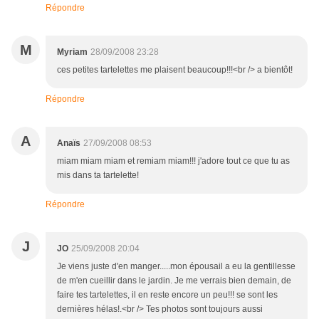
Répondre
M
Myriam
28/09/2008 23:28
ces petites tartelettes me plaisent beaucoup!!!<br /> a bientôt!
Répondre
A
Anaïs
27/09/2008 08:53
miam miam miam et remiam miam!!! j'adore tout ce que tu as
mis dans ta tartelette!
Répondre
J
JO
25/09/2008 20:04
Je viens juste d'en manger.....mon épousail a eu la gentillesse
de m'en cueillir dans le jardin. Je me verrais bien demain, de
faire tes tartelettes, il en reste encore un peu!!! se sont les
dernières hélas!.<br /> Tes photos sont toujours aussi