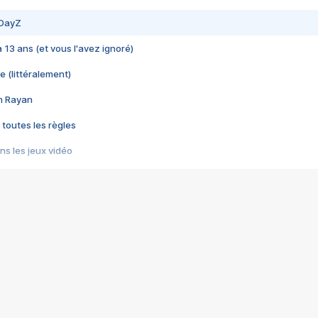
 DayZ
 a 13 ans (et vous l'avez ignoré)
e (littéralement)
im Rayan
 toutes les règles
s les jeux vidéo
us choquant de Rockstar ? - Le scandale BULLY
e plus moche de Steam
du RÊVE tourne au CAUCHEMAR
pendant 8 heures
it… à tort
umiliés par un jeu vidéo