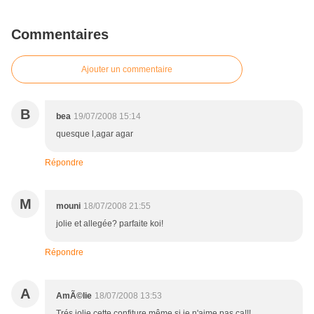
Commentaires
Ajouter un commentaire
B
bea
19/07/2008 15:14
quesque l,agar agar
Répondre
M
mouni
18/07/2008 21:55
jolie et allegée? parfaite koi!
Répondre
A
AmÃ©lie
18/07/2008 13:53
Trés jolie cette confiture même si je n'aime pas ça!!!