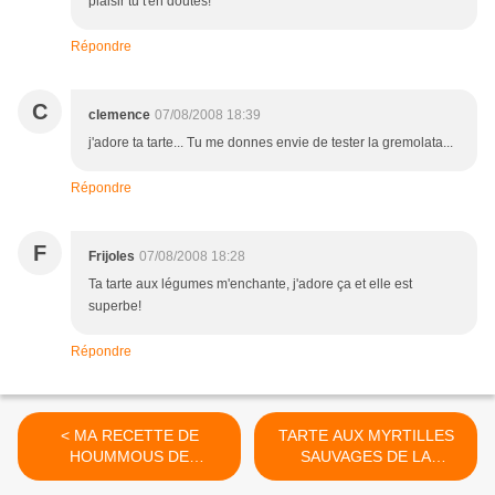
plaisir tu t'en doutes!
Répondre
C
clemence
07/08/2008 18:39
j'adore ta tarte... Tu me donnes envie de tester la gremolata...
Répondre
F
Frijoles
07/08/2008 18:28
Ta tarte aux légumes m'enchante, j'adore ça et elle est
superbe!
Répondre
< MA RECETTE DE
TARTE AUX MYRTILLES
HOUMMOUS DE
SAUVAGES DE LA
FEVETTES POUR CUISINE
MONTAGNE NOIRE >