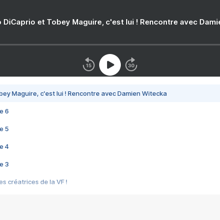
 DiCaprio et Tobey Maguire, c'est lui ! Rencontre avec Dam
bey Maguire, c'est lui ! Rencontre avec Damien Witecka
e 6
e 5
e 4
e 3
s créatrices de la VF !
e 2
e 1