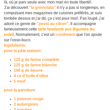
là, où je pars seule avec mon mari en toute liberté!.
J'ai découvert
"la
gremolata"
il n'y a pas si longtemps, en
compulsant mes magazines de cuisines préférés, je suis
tombée dessus et j'ai dit, ça c'est pour moi!. Pas loupé, j'ai
adoré ce genre de
"pesto au citron"
. Il accompagne
fameusement cette
tarte fondante aux légumes du
soleil
. Normalement, c'est un
condiment
que l'on ajoute
sur l'osso-buco.
Ingrédients:
pour la pâte maison:
125 g de farine complète
125 g de farine blanche
100 g de beurre
4 cs d'huile d'olive
1 oeuf
pour la garniture:
1 poivron rouge
2 aubergines
2 tomates