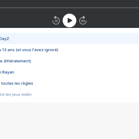
 DayZ
 a 13 ans (et vous l'avez ignoré)
e (littéralement)
im Rayan
 toutes les règles
s les jeux vidéo
us choquant de Rockstar ? - Le scandale BULLY
e plus moche de Steam
du RÊVE tourne au CAUCHEMAR