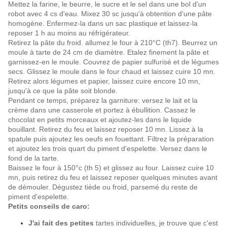
Mettez la farine, le beurre, le sucre et le sel dans une bol d'un
robot avec 4 cs d'eau. Mixez 30 sc jusqu'à obtention d'une pâte
homogène. Enfermez-la dans un sac plastique et laissez-la
reposer 1 h au moins au réfrigérateur.
Retirez la pâte du froid. allumez le four à 210°C (th7). Beurrez un
moule à tarte de 24 cm de diamètre. Etalez finement la pâte et
garnissez-en le moule. Couvrez de papier sulfurisé et de légumes
secs. Glissez le moule dans le four chaud et laissez cuire 10 mn.
Retirez alors légumes et papier, laissez cuire encore 10 mn,
jusqu'à ce que la pâte soit blonde.
Pendant ce temps, préparez la garniture: versez le lait et la
crème dans une casserole et portez à ébullition. Cassez le
chocolat en petits morceaux et ajoutez-les dans le liquide
bouillant. Retirez du feu et laissez reposer 10 mn. Lissez à la
spatule puis ajoutez les oeufs en fouettant. Filtrez la préparation
et ajoutez les trois quart du piment d'espelette. Versez dans le
fond de la tarte.
Baissez le four à 150°c (th 5) et glissez au four. Laissez cuire 10
mn, puis retirez du feu et laissez reposer quelques minutes avant
de démouler. Dégustez tiède ou froid, parsemé du reste de
piment d'espelette.
Petits conseils de caro:
J'ai fait des petites
tartes individuelles, je trouve que c'est