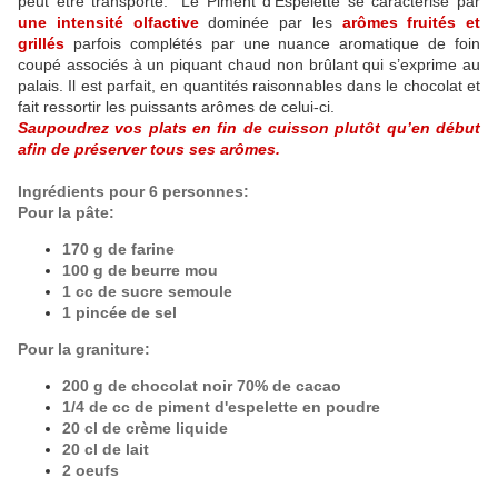
peut être transporté." Le Piment d’Espelette se caractérise par
une intensité olfactive
dominée par les
arômes fruités et
grillés
parfois complétés par une nuance aromatique de foin
coupé associés à un piquant chaud non brûlant qui s’exprime au
palais. Il est parfait, en quantités raisonnables dans le chocolat et
fait ressortir les puissants arômes de celui-ci.
Saupoudrez vos plats en fin de cuisson plutôt qu’en début
afin de préserver tous ses arômes.
Ingrédients pour 6 personnes:
Pour la pâte:
170 g de farine
100 g de beurre mou
1 cc de sucre semoule
1 pincée de sel
Pour la graniture:
200 g de chocolat noir 70% de cacao
1/4 de cc de piment d'espelette en poudre
20 cl de crème liquide
20 cl de lait
2 oeufs