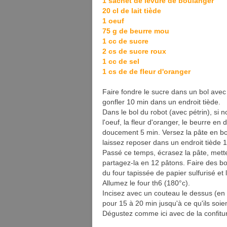
1 sachet de levure de boulanger
20 cl de lait tiède
1 oeuf
75 g de beurre mou
1 cc de sucre
2 cs de sucre roux
1 cc de sel
1 cs de de fleur d'oranger
Faire fondre le sucre dans un bol avec 1
gonfler 10 min dans un endroit tiède.
Dans le bol du robot (avec pétrin), si n
l'oeuf, la fleur d'oranger, le beurre en d
doucement 5 min. Versez la pâte en bou
laissez reposer dans un endroit tiède 
Passé ce temps, écrasez la pâte, mettez
partagez-la en 12 pâtons. Faire des bo
du four tapissée de papier sulfurisé et
Allumez le four th6 (180°c).
Incisez avec un couteau le dessus (en
pour 15 à 20 min jusqu'à ce qu'ils soient
Dégustez comme ici avec de la confitu