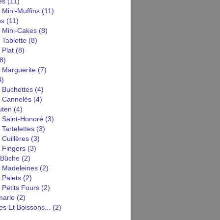
es
(11)
 Mini-Muffins
(11)
ns
(11)
n Mini-Cakes
(8)
 Tablette
(8)
 Plat
(8)
8)
 Marguerite
(7)
4)
 Buchettes
(4)
n Cannelés
(4)
uten
(4)
n Saint-Honoré
(3)
 Tartelettes
(3)
 Cuillères
(3)
 Fingers
(3)
 Büche
(2)
n Madeleines
(2)
 Palets
(2)
 Petits Fours
(2)
arle
(2)
s Et Boissons...
(2)