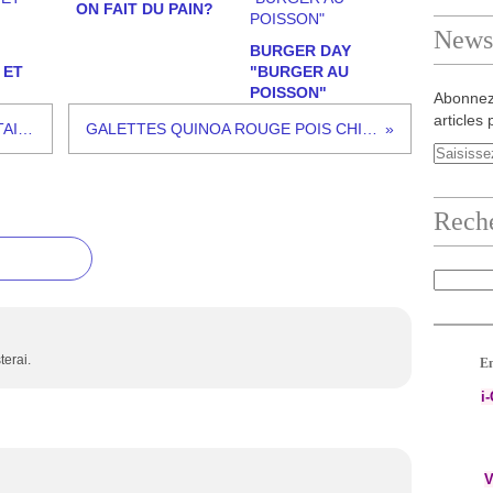
ON FAIT DU PAIN?
Newsl
BURGER DAY
 ET
"BURGER AU
POISSON"
Abonnez
articles 
BEIGNETS A LA FARINE DE CHATAIGNE
GALETTES QUINOA ROUGE POIS CHICHE
Rech
terai.
En
i
V