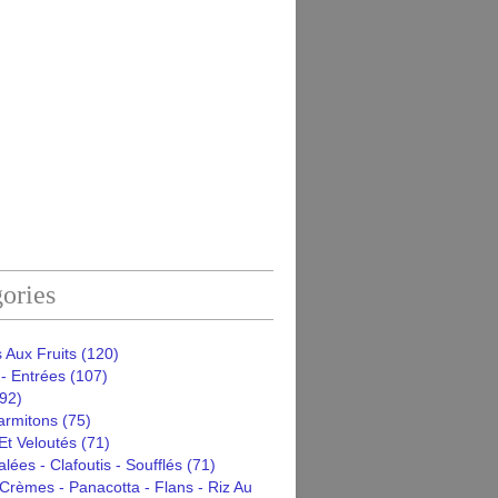
ories
 Aux Fruits
(120)
- Entrées
(107)
92)
armitons
(75)
Et Veloutés
(71)
alées - Clafoutis - Soufflés
(71)
Crèmes - Panacotta - Flans - Riz Au