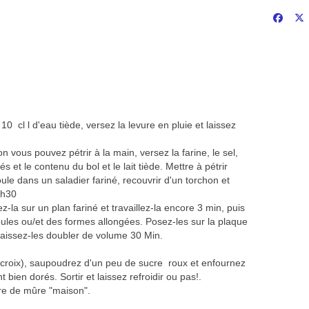
0 cl l d'eau tiède, versez la levure en pluie et laissez
on vous pouvez pétrir à la main, versez la farine, le sel,
és et le contenu du bol et le lait tiède. Mettre à pétrir
le dans un saladier fariné, recouvrir d'un torchon et
1h30
-la sur un plan fariné et travaillez-la encore 3 min, puis
ules ou/et des formes allongées. Posez-les sur la plaque
 laissez-les doubler de volume 30 Min.
 croix), saupoudrez d'un peu de sucre roux et enfournez
 bien dorés. Sortir et laissez refroidir ou pas!.
re de mûre "maison".