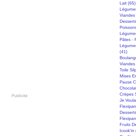
Lait
(65)
Légumes
Viandes
Dessert
Poisson
Légumes
Pâtes - R
Légumes
(41)
Boulang
Viandes 
Toile Sil
Mises E
Pause C
Chocola
Crèpes S
Publicité
Je Voula
Flexipan
Desserts
Flexipa
Fruits D
Icook'in