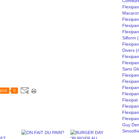
Confitur
Flexipan
Macaro
Flexipa
Flexipan
Flexipan
Silform
(
Flexipan
Divers
(
Flexipan
Flexipa
Sans Gl
Flexipa
Flexipan
Flexipan
post
0
Flexipan
Flexipat
Flexipa
Flexipan
Flexipan
Guy Dem
Smoothie