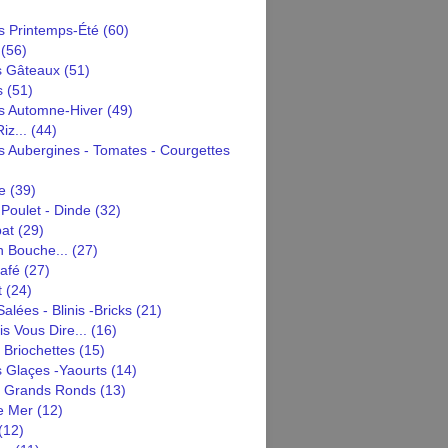
 Printemps-Été
(60)
(56)
s Gâteaux
(51)
s
(51)
 Automne-Hiver
(49)
iz...
(44)
 Aubergines - Tomates - Courgettes
e
(39)
Poulet - Dinde
(32)
pat
(29)
n Bouche...
(27)
afé
(27)
t
(24)
alées - Blinis -bricks
(21)
is Vous Dire...
(16)
 Briochettes
(15)
 Glaçes -yaourts
(14)
n Grands Ronds
(13)
e Mer
(12)
(12)