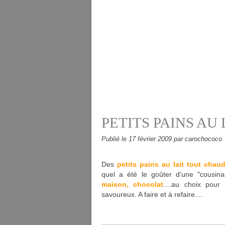
PETITS PAINS AU 
Publié le
17 février 2009
par carochococo
Des
petits pains au lait tout chau
quel a été le goûter d'une "cousin
maison, chocolat
....au choix pour 
savoureux. A faire et à refaire....