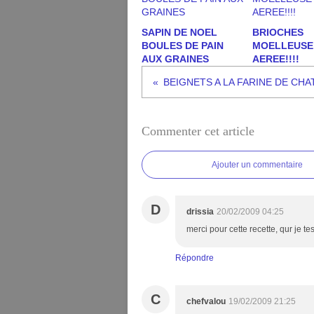
SAPIN DE NOEL
BRIOCHES
BOULES DE PAIN
MOELLEUSE
AUX GRAINES
AEREE!!!!
Commenter cet article
Ajouter un commentaire
D
drissia
20/02/2009 04:25
merci pour cette recette, qur je tes
Répondre
C
chefvalou
19/02/2009 21:25