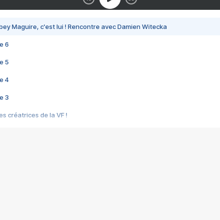
bey Maguire, c'est lui ! Rencontre avec Damien Witecka
e 6
e 5
e 4
e 3
s créatrices de la VF !
e 2
e 1
e Mektoub My Love arrive enfin ! Rencontre avec Shaïn Boumedine et Sal
i : après Toni en famille
elle réalise le bouleversant Dites lui que je l'aime