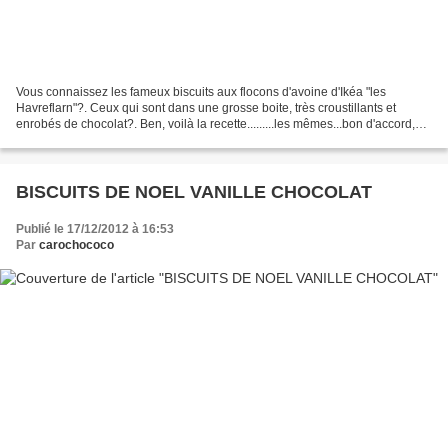
Vous connaissez les fameux biscuits aux flocons d'avoine d'Ikéa "les
Havreflarn"?. Ceux qui sont dans une grosse boite, très croustillants et
enrobés de chocolat?. Ben, voilà la recette.........les mêmes...bon d'accord,
ma présentation laisse à désirer,...
BISCUITS DE NOEL VANILLE CHOCOLAT
Publié le 17/12/2012 à 16:53
Par
carochococo