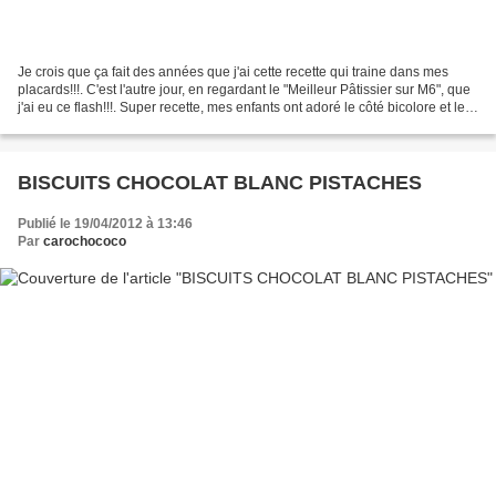
Je crois que ça fait des années que j'ai cette recette qui traine dans mes
placards!!!. C'est l'autre jour, en regardant le "Meilleur Pâtissier sur M6", que
j'ai eu ce flash!!!. Super recette, mes enfants ont adoré le côté bicolore et le
côté croustillants...
BISCUITS CHOCOLAT BLANC PISTACHES
Publié le 19/04/2012 à 13:46
Par
carochococo