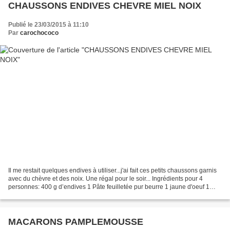
CHAUSSONS ENDIVES CHEVRE MIEL NOIX
Publié le 23/03/2015 à 11:10
Par
carochococo
Il me restait quelques endives à utiliser...j'ai fait ces petits chaussons garnis
avec du chèvre et des noix. Une régal pour le soir... Ingrédients pour 4
personnes: 400 g d’endives 1 Pâte feuilletée pur beurre 1 jaune d'oeuf 1
bûche de chèvre 50 g de...
MACARONS PAMPLEMOUSSE