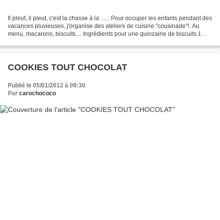
Il pleut, il pleut, c'est la chasse à la ...... Pour occuper les enfants pendant des
vacances pluvieuses, j'organise des ateliers de cuisine "cousinade"!. Au
menu, macarons, biscuits.... Ingrédients pour une quinzaine de biscuits 1
oeuf 70 g de sucre...
COOKIES TOUT CHOCOLAT
Publié le 05/01/2012 à 09:30
Par
carochococo