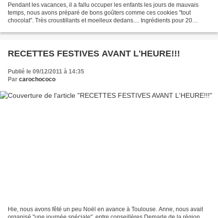
Pendant les vacances, il a fallu occuper les enfants les jours de mauvais
temps, nous avons préparé de bons goûters comme ces cookies "tout
chocolat". Très croustillants et moelleux dedans.... Ingrédients pour 20
cookies au robot Cook'in: 100 g de chocolat...
RECETTES FESTIVES AVANT L'HEURE!!!
Publié le 09/12/2011 à 14:35
Par
carochococo
Hie, nous avons fêté un peu Noël en avance à Toulouse. Anne, nous avait
organisé "une journée spéciale", entre conseillères Demarle de la région