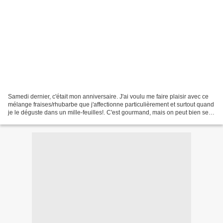
Samedi dernier, c'était mon anniversaire. J'ai voulu me faire plaisir avec ce
mélange fraises/rhubarbe que j'affectionne particulièrement et surtout quand
je le déguste dans un mille-feuilles!. C'est gourmand, mais on peut bien se
gâter le jour J... Matériel...