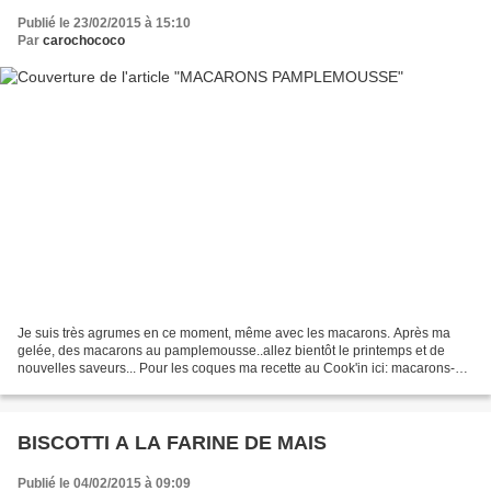
Publié le 23/02/2015 à 15:10
Par
carochococo
Je suis très agrumes en ce moment, même avec les macarons. Après ma
gelée, des macarons au pamplemousse..allez bientôt le printemps et de
nouvelles saveurs... Pour les coques ma recette au Cook'in ici: macarons-
chocolat-express-au-Cook-in Pour la garniture...
BISCOTTI A LA FARINE DE MAIS
Publié le 04/02/2015 à 09:09