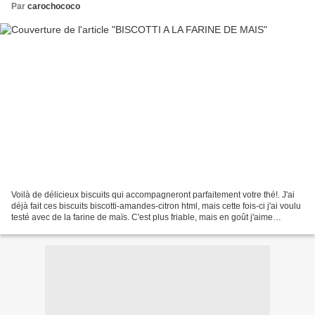
Par
carochococo
Voilà de délicieux biscuits qui accompagneront parfaitement votre thé!. J'ai
déjà fait ces biscuits biscotti-amandes-citron html, mais cette fois-ci j'ai voulu
testé avec de la farine de maïs. C'est plus friable, mais en goût j'aime
beaucoup... Ingrédients:...