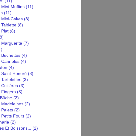
es
(11)
 Mini-Muffins
(11)
ns
(11)
n Mini-Cakes
(8)
 Tablette
(8)
 Plat
(8)
8)
 Marguerite
(7)
4)
 Buchettes
(4)
n Cannelés
(4)
uten
(4)
n Saint-Honoré
(3)
 Tartelettes
(3)
 Cuillères
(3)
 Fingers
(3)
 Büche
(2)
n Madeleines
(2)
 Palets
(2)
 Petits Fours
(2)
arle
(2)
s Et Boissons...
(2)