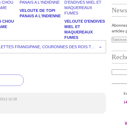
Newsl
VELOUTE DE TOPI
PANAIS A L'INDIENNE
S CHOU
VELOUTE D'ENDIVES
Abonnez
AME
MIEL ET
articles 
MAQUEREAUX
FUMES
GALETTES FRANGIPANE, COURONNES DES ROIS TROP CHERS!JE FAIS MAISON!
Rech
En
2013 10:38
i
V