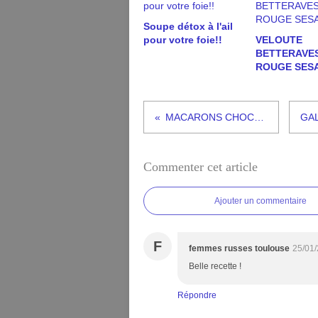
Soupe détox à l'ail
pour votre foie!!
VELOUTE
BETTERAVE
ROUGE SES
MACARONS CHOCOLAT AU LAIT
Commenter cet article
Ajouter un commentaire
F
femmes russes toulouse
25/01/
Belle recette !
Répondre