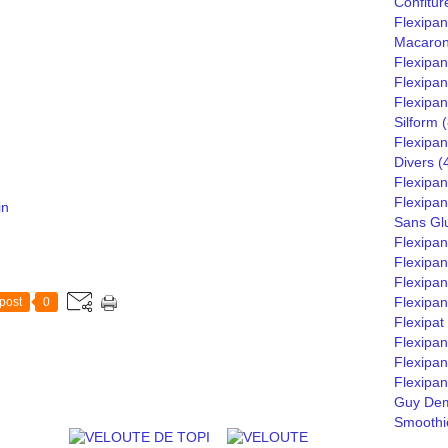
Confitur
Flexipan
Macaro
Flexipa
Flexipan
Flexipan
Silform
(
Flexipan
Divers
(
Flexipan
Flexipa
in
Sans Gl
Flexipa
Flexipan
Flexipan
Flexipan
post
0
Flexipat
Flexipa
Flexipan
Flexipan
Guy Dem
Smoothie