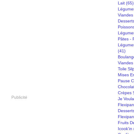
Lait
(65)
Légumes
Viandes
Dessert
Poisson
Légumes
Pâtes - R
Légumes
(41)
Boulang
Viandes 
Toile Sil
Mises E
Pause C
Chocola
Crèpes S
Publicité
Je Voula
Flexipan
Desserts
Flexipa
Fruits D
Icook'in