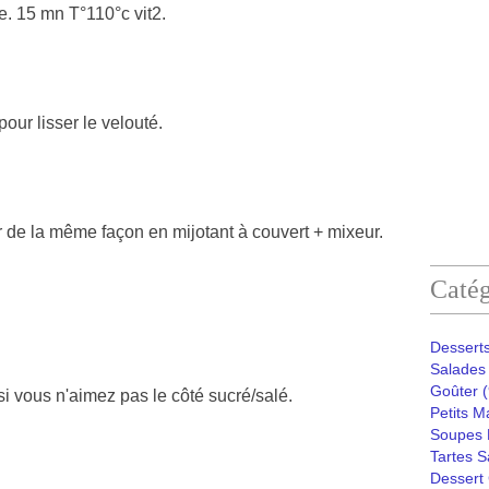
le. 15 mn T°110°c vit2.
our lisser le velouté.
r de la même façon en mijotant à couvert + mixeur.
Catég
Desserts
Salades 
Goûter
(
i vous n'aimez pas le côté sucré/salé.
Petits M
Soupes 
Tartes S
Dessert 