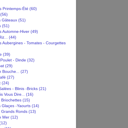
 Printemps-Été
(60)
(56)
s Gâteaux
(51)
s
(51)
 Automne-Hiver
(49)
iz...
(44)
 Aubergines - Tomates - Courgettes
e
(39)
Poulet - Dinde
(32)
pat
(29)
n Bouche...
(27)
afé
(27)
t
(24)
alées - Blinis -bricks
(21)
is Vous Dire...
(16)
 Briochettes
(15)
 Glaçes -yaourts
(14)
n Grands Ronds
(13)
e Mer
(12)
(12)