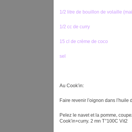
1/2 litre de bouillon de volaille (m
1/2 cc de curry
15 cl de crème de coco
sel
Au Cook'in:
Faire revenir l'oignon dans l'huile
Pelez le navet et la pomme, coupez
Cook'in+curry. 2 mn T°100C Vit2