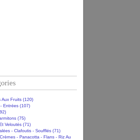
ories
 Aux Fruits
(120)
- Entrées
(107)
92)
armitons
(75)
Et Veloutés
(71)
alées - Clafoutis - Soufflés
(71)
Crèmes - Panacotta - Flans - Riz Au