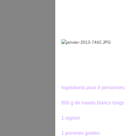
Ingrédients pour 4 personnes:
600 g de navets blancs longs
1 oignon
1 pommes golden