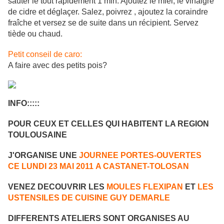
sauter le tout rapidement 1 min. Ajoutez le miel, le vinaigre
de cidre et déglaçer. Salez, poivrez , ajoutez la coraindre
fraîche et versez se de suite dans un récipient. Servez
tiède ou chaud.
Petit conseil de caro:
A faire avec des petits pois?
INFO:::::
POUR CEUX ET CELLES QUI HABITENT LA REGION
TOULOUSAINE
J'ORGANISE UNE
JOURNEE PORTES-OUVERTES
CE
LUNDI 23 MAI 2011
A CASTANET-TOLOSAN
VENEZ DECOUVRIR LES
MOULES FLEXIPAN
ET
LES
USTENSILES DE CUISINE GUY DEMARLE
DIFFERENTS ATELIERS SONT ORGANISES AU