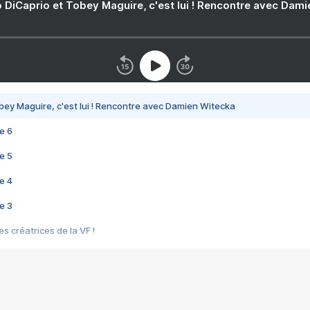
 DiCaprio et Tobey Maguire, c'est lui ! Rencontre avec Dam
bey Maguire, c'est lui ! Rencontre avec Damien Witecka
e 6
e 5
e 4
e 3
s créatrices de la VF !
e 2
e 1
e Mektoub My Love arrive enfin ! Rencontre avec Shaïn Boumedine et Sal