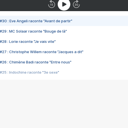
#30 : Eve Angeli raconte "Avant de partir"
#29 : MC Solaar raconte "Bouge de là"
28 : Lorie raconte "Je vais vite"
#27 : Christophe Willem raconte "Jacques a dit"
#26 : Chimène Badi raconte "Entre nous"
#25 : Indochine raconte "3e sexe"
#24 : Zaho raconte "C'est chelou"
#23 : Patrick Bruel raconte "Au café des délices"
#22 : Kyo raconte "Le chemin"
#21 : Nolwenn Leroy raconte "Cassé"
#20 : Patrick Hernandez raconte "Born to be alive"