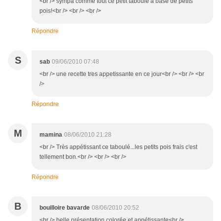
<br /> sympa comme tout ce petit taboulé a base de petits
pois!<br /> <br /> <br />
Répondre
S
sab
09/06/2010 07:48
<br /> une recette tres appetissante en ce jour<br /> <br /> <br
/>
Répondre
M
mamina
08/06/2010 21:28
<br /> Très appétissant ce taboulé...les petits pois frais c'est
tellement bon.<br /> <br /> <br />
Répondre
B
bouilloire bavarde
08/06/2010 20:52
<br /> belle présentation colorée et appétissante<br />