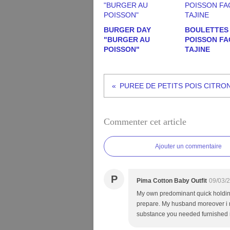
BURGER DAY
BOULETTES
"BURGER AU
POISSON F
POISSON"
TAJINE
Commenter cet article
Ajouter un commentaire
P
Pima Cotton Baby Outfit
09/03/
My own predominant quick holdin
prepare. My husband moreover i 
substance you needed furnished 