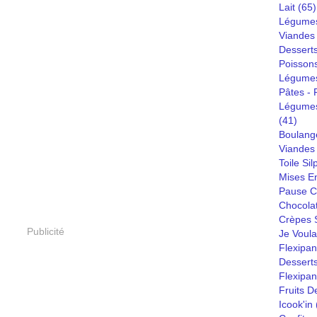
Lait
(65)
Légumes
Viandes
Dessert
Poisson
Légumes
Pâtes - R
Légumes
(41)
Boulang
Viandes 
Toile Sil
Mises E
Pause C
Chocola
Crèpes S
Publicité
Je Voula
Flexipan
Desserts
Flexipa
Fruits D
Icook'in