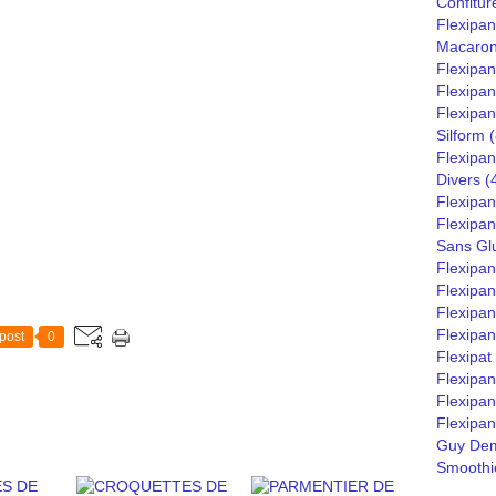
Confitur
Flexipan
Macaro
Flexipa
Flexipan
Flexipan
Silform
(
Flexipan
Divers
(
Flexipan
Flexipa
Sans Gl
Flexipa
Flexipan
Flexipan
Flexipan
post
0
Flexipat
Flexipa
Flexipan
Flexipan
Guy Dem
Smoothie