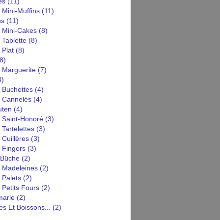
es
(11)
 Mini-Muffins
(11)
ns
(11)
n Mini-Cakes
(8)
 Tablette
(8)
 Plat
(8)
8)
 Marguerite
(7)
4)
 Buchettes
(4)
n Cannelés
(4)
uten
(4)
n Saint-Honoré
(3)
 Tartelettes
(3)
 Cuillères
(3)
 Fingers
(3)
 Büche
(2)
n Madeleines
(2)
 Palets
(2)
 Petits Fours
(2)
arle
(2)
s Et Boissons...
(2)