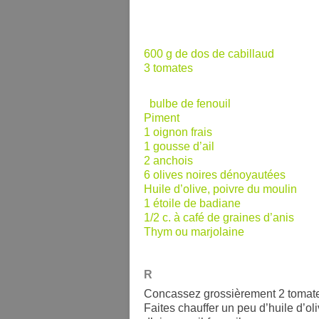
600 g
de dos de cabillaud
3
tomates
bulbe de fenouil
Piment
1
oignon frais
1
gousse d’ail
2 anchois
6
olives noires dénoyautées
Huile d’olive
, poivre du moulin
1
étoile de badiane
1/2 c.
à café de graines d’anis
Thym ou marjolaine
R
Concassez grossièrement 2 tomates, 
Faites chauffer un peu d’huile d’ol