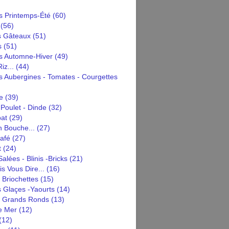
 Printemps-Été
(60)
(56)
s Gâteaux
(51)
s
(51)
 Automne-Hiver
(49)
iz...
(44)
 Aubergines - Tomates - Courgettes
e
(39)
Poulet - Dinde
(32)
pat
(29)
n Bouche...
(27)
afé
(27)
t
(24)
alées - Blinis -bricks
(21)
is Vous Dire...
(16)
 Briochettes
(15)
 Glaçes -yaourts
(14)
n Grands Ronds
(13)
e Mer
(12)
(12)