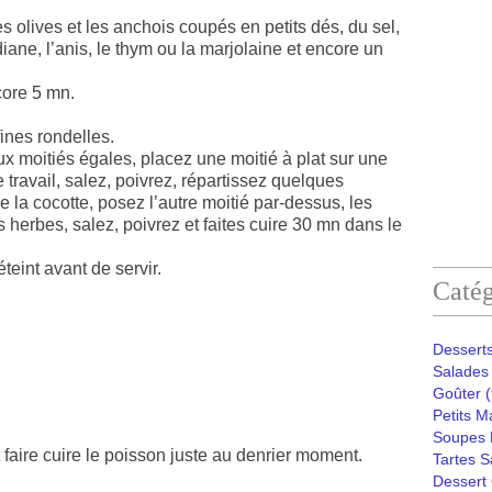
 olives et les anchois coupés en petits dés, du sel,
iane, l’anis, le thym ou la marjolaine et encore un
core 5 mn.
ines rondelles.
x moitiés égales, placez une moitié à plat sur une
e travail, salez, poivrez, répartissez quelques
e la cocotte, posez l’autre moitié par-dessus, les
 herbes, salez, poivrez et faites cuire 30 mn dans le
teint avant de servir.
Catég
Desserts
Salades 
Goûter
(
Petits M
Soupes 
faire cuire le poisson juste au denrier moment.
Tartes S
Dessert 