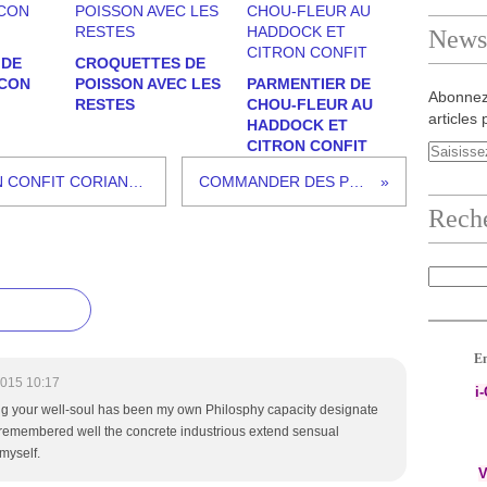
Newsl
 DE
CROQUETTES DE
ACON
POISSON AVEC LES
PARMENTIER DE
Abonnez
RESTES
CHOU-FLEUR AU
articles 
HADDOCK ET
CITRON CONFIT
PUREE DE PETITS POIS CITRON CONFIT CORIANDRE ET BONNE FETE A TOUTES LES MAMANS...
COMMANDER DES PRODUITS GUY DEMARLE
Rech
En
2015 10:17
i
g your well-soul has been my own Philosphy capacity designate
remembered well the concrete industrious extend sensual
myself.
V