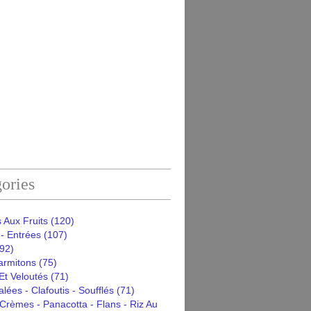
ories
 Aux Fruits
(120)
- Entrées
(107)
92)
armitons
(75)
Et Veloutés
(71)
alées - Clafoutis - Soufflés
(71)
Crèmes - Panacotta - Flans - Riz Au