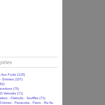
ories
 Aux Fruits
(120)
- Entrées
(107)
92)
armitons
(75)
Et Veloutés
(71)
alées - Clafoutis - Soufflés
(71)
Crèmes - Panacotta - Flans - Riz Au