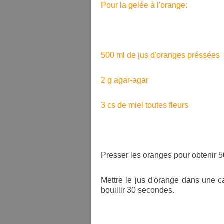
Pour la gelée à l'orange:
500 ml de jus d'oranges préssées
2 g agar-agar
3 cs de miel toutes fleurs
Presser les oranges pour obtenir 5
Mettre le jus d'orange dans une ca
bouillir 30 secondes.