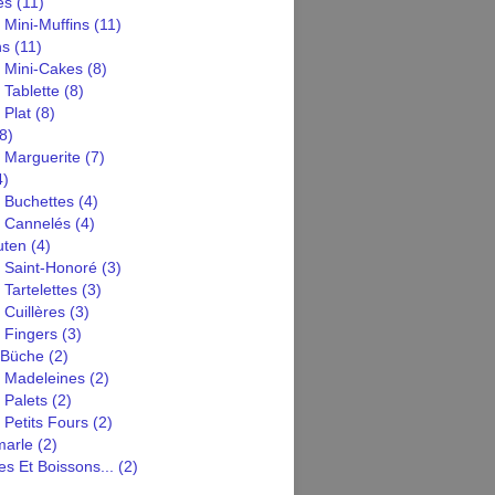
es
(11)
 Mini-Muffins
(11)
ns
(11)
n Mini-Cakes
(8)
 Tablette
(8)
 Plat
(8)
8)
 Marguerite
(7)
4)
 Buchettes
(4)
n Cannelés
(4)
uten
(4)
n Saint-Honoré
(3)
 Tartelettes
(3)
 Cuillères
(3)
 Fingers
(3)
 Büche
(2)
n Madeleines
(2)
 Palets
(2)
 Petits Fours
(2)
arle
(2)
s Et Boissons...
(2)