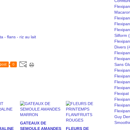
Confitur
Flexipan
Macaro
Flexipa
Flexipan
Flexipan
Silform
(
- flans - riz au lait
Flexipan
Divers
(
Flexipan
Flexipa
Sans Gl
post
0
Flexipa
Flexipan
Flexipan
Flexipan
Flexipat
Flexipa
Flexipan
Flexipan
Guy Dem
Smoothie
GATEAUX DE
RALINE
SEMOULE AMANDES
FLEURS DE