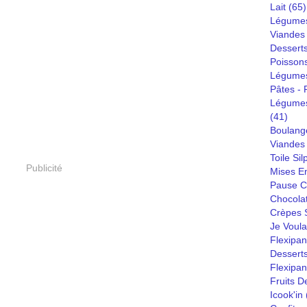
Lait
(65)
Légumes
Viandes
Dessert
Poisson
Légumes
Pâtes - R
Légumes
(41)
Boulang
Viandes 
Toile Sil
Publicité
Mises E
Pause C
Chocola
Crèpes S
Je Voula
Flexipan
Desserts
Flexipa
Fruits D
Icook'in