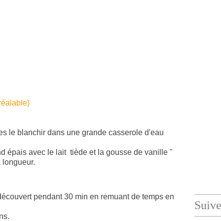
préalable)
ites le blanchir dans une grande casserole d'eau
 épais avec le lait tiède et la gousse de vanille "
a longueur.
à découvert pendant 30 min en remuant de temps en
Suiv
ns.