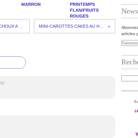
MARRON
PRINTEMPS
Newsl
FLAN/FRUITS
ROUGES
MAGRET LAQUE ET TAJINE DE CHOUX A L'ORANGE
MINI-CAROTTES CAKES AU HADDOCK
Abonnez
articles 
Rech
:42
En
i
V