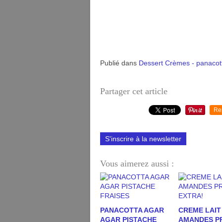
Publié dans
Dessert Crèmes - panacotta 
Partager cet article
Re
S'inscrire à la newsletter
Vous aimerez aussi :
PANACOTTA AGAR
CREME LAIT
AGAR PISTACHE
AMANDES P