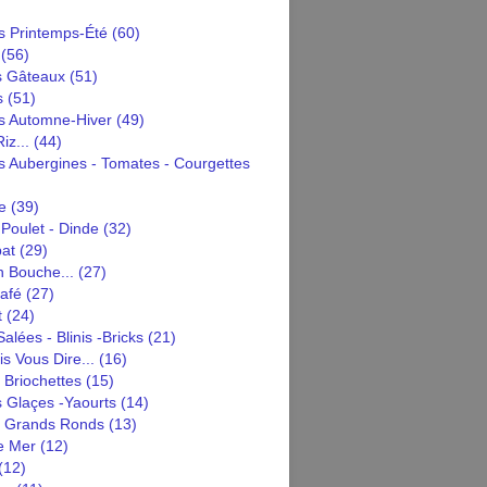
 Printemps-Été
(60)
(56)
s Gâteaux
(51)
s
(51)
 Automne-Hiver
(49)
iz...
(44)
 Aubergines - Tomates - Courgettes
e
(39)
Poulet - Dinde
(32)
pat
(29)
n Bouche...
(27)
afé
(27)
t
(24)
alées - Blinis -bricks
(21)
is Vous Dire...
(16)
 Briochettes
(15)
 Glaçes -yaourts
(14)
n Grands Ronds
(13)
e Mer
(12)
(12)