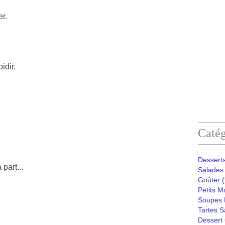
r.
oidir.
Catég
Desserts
part...
Salades 
Goûter
(
Petits M
Soupes 
Tartes S
Dessert 