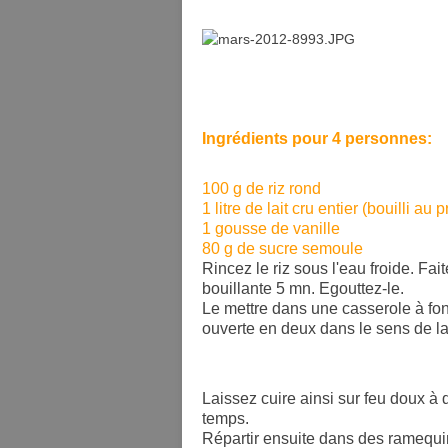
Ingrédients pour 4 personnes:
100 g de riz rond
1 litre de lait cru entier (bouilli au 
1 gousse de vanille
80 g de sucre semoule
Rincez le riz sous l'eau froide. Fa
bouillante 5 mn. Egouttez-le.
Le mettre dans une casserole à fond
ouverte en deux dans le sens de l
Laissez cuire ainsi sur feu doux 
temps.
Répartir ensuite dans des ramequi