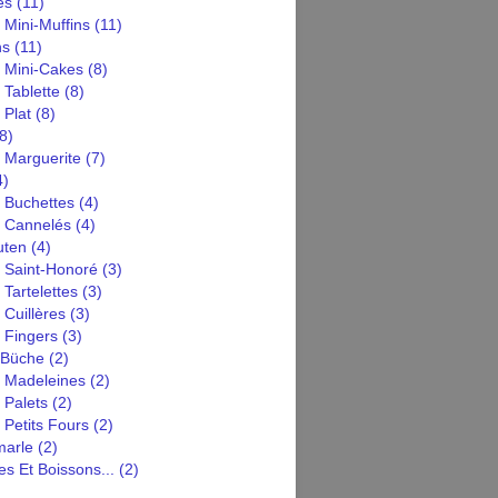
es
(11)
 Mini-Muffins
(11)
ns
(11)
n Mini-Cakes
(8)
 Tablette
(8)
 Plat
(8)
8)
 Marguerite
(7)
4)
 Buchettes
(4)
n Cannelés
(4)
uten
(4)
n Saint-Honoré
(3)
 Tartelettes
(3)
 Cuillères
(3)
 Fingers
(3)
 Büche
(2)
n Madeleines
(2)
 Palets
(2)
 Petits Fours
(2)
arle
(2)
s Et Boissons...
(2)