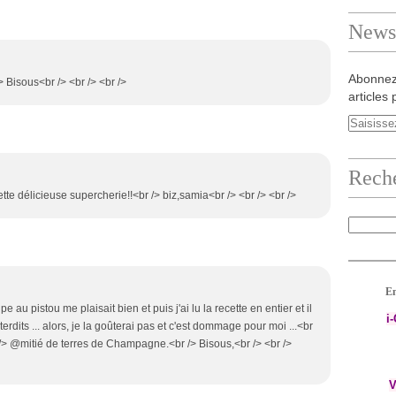
Newsl
Abonnez
 Bisous<br /> <br /> <br />
articles 
Rech
te délicieuse supercherie!!<br /> biz,samia<br /> <br /> <br />
En
e au pistou me plaisait bien et puis j'ai lu la recette en entier et il
i
erdits ... alors, je la goûterai pas et c'est dommage pour moi ...<br
r /> @mitié de terres de Champagne.<br /> Bisous,<br /> <br />
V