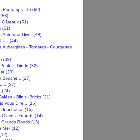
 Printemps-Été
(60)
(56)
s Gâteaux
(51)
s
(51)
 Automne-Hiver
(49)
iz...
(44)
 Aubergines - Tomates - Courgettes
e
(39)
Poulet - Dinde
(32)
pat
(29)
n Bouche...
(27)
afé
(27)
t
(24)
alées - Blinis -bricks
(21)
is Vous Dire...
(16)
 Briochettes
(15)
 Glaçes -yaourts
(14)
n Grands Ronds
(13)
e Mer
(12)
(12)