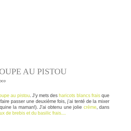
OUPE AU PISTOU
oco
soupe au pistou
. J'y mets des
haricots blancs frais
que
 faire passer une deuxième fois, j'ai tenté de la mixer
oquine la maman!). J'ai obtenu une jolie
crème
, dans
x de brebis et du basilic frais....