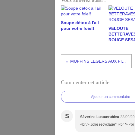
Vous aimerez aussi :
Soupe détox à l'ail
pour votre foie!!
VELOUTE
BETTERAVE
ROUGE SES
MUFFINS LEGERS AUX FIGUES
Commenter cet article
Ajouter un commentaire
S
Séverine Lustucrubleu
23/09/20
<br /> Jolie recyclage* !<br /> <br 