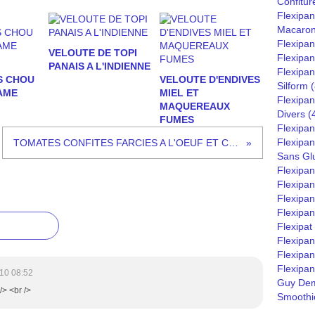
Confitur
Flexipan
Macaro
Flexipa
VELOUTE DE TOPI
Flexipan
PANAIS A L'INDIENNE
Flexipan
S CHOU
VELOUTE D'ENDIVES
Silform
(
AME
MIEL ET
Flexipan
MAQUEREAUX
Divers
(
FUMES
Flexipan
Flexipa
TOMATES CONFITES FARCIES A L'OEUF ET CHORIZO
Sans Gl
Flexipa
Flexipan
Flexipan
Flexipan
Flexipat
Flexipa
Flexipan
Flexipan
10 08:52
Guy Dem
/> <br />
Smoothie