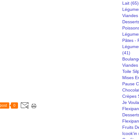
Lait
(65)
Légumes
Viandes
Dessert
Poisson
Légumes
Pâtes - R
Légumes
(41)
Boulang
Viandes 
Toile Sil
Mises E
Pause C
Chocola
Crèpes S
Je Voula
post
0
Flexipan
Desserts
Flexipa
Fruits D
Icook'in