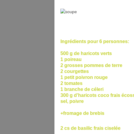
Ingrédients pour 6 personnes:
500 g de haricots verts
1 poireau
2 grosses pommes de terre
2 courgettes
1 petit poivron rouge
2 tomates
1 branche de céleri
300 g d'haricots coco frais écos
sel, poivre
+fromage de brebis
2 cs de basilic frais ciselée