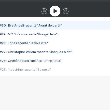
#30 : Eve Angeli raconte "Avant de partir"
#29 : MC Solaar raconte "Bouge de là"
28 : Lorie raconte "Je vais vite"
#27 : Christophe Willem raconte "Jacques a dit"
#26 : Chimène Badi raconte "Entre nous"
#25 : Indochine raconte "3e sexe"
#24 : Zaho raconte "C'est chelou"
#23 : Patrick Bruel raconte "Au café des délices"
#22 : Kyo raconte "Le chemin"
#21 : Nolwenn Leroy raconte "Cassé"