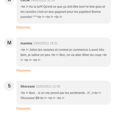
Cécile
24/02/2011 11:26
<br /> Au la la!!!! Qu'est ce que ça doit être bon! le foie gras et
les ravioles c'est un duo gagnant pour les papilles! Bonne
journée! ***<br /> <br /> <br />
Répondre
M
mamina
23/02/2011 19:31
<br /> Jolies tes ravioles et comme je commence à avoir très
faim, je salive un peu.<br /> Bon, on va aller dîner du coup.<br
/> <br /> <br />
Répondre
5
56oceane
22/02/2011 21:55
<br /> Bon... si on me prend par les sentiments...!!! ;-)<br />
56oceane $$<br /> <br /> <br />
Répondre