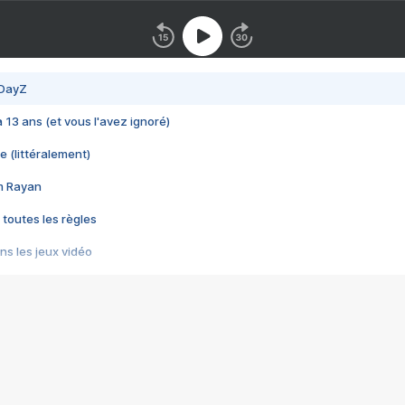
 DayZ
 a 13 ans (et vous l'avez ignoré)
e (littéralement)
im Rayan
 toutes les règles
s les jeux vidéo
us choquant de Rockstar ? - Le scandale BULLY
e plus moche de Steam
du RÊVE tourne au CAUCHEMAR
pendant 8 heures