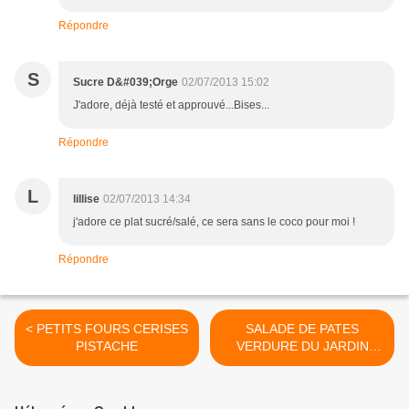
Répondre
S
Sucre D&#039;Orge
02/07/2013 15:02
J'adore, déjà testé et approuvé...Bises...
Répondre
L
lillise
02/07/2013 14:34
j'adore ce plat sucré/salé, ce sera sans le coco pour moi !
Répondre
< PETITS FOURS CERISES
SALADE DE PATES
PISTACHE
VERDURE DU JARDIN
CREVETTE ET PESTO >