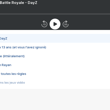
 Battle Royale - DayZ
 DayZ
 a 13 ans (et vous l'avez ignoré)
e (littéralement)
im Rayan
 toutes les règles
s les jeux vidéo
us choquant de Rockstar ? - Le scandale BULLY
e plus moche de Steam
du RÊVE tourne au CAUCHEMAR