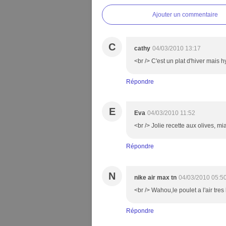
Ajouter un commentaire
C
cathy
04/03/2010 13:17
<br /> C'est un plat d'hiver mais h
Répondre
E
Eva
04/03/2010 11:52
<br /> Jolie recette aux olives, mi
Répondre
N
nike air max tn
04/03/2010 05:5
<br /> Wahou,le poulet a l'air tre
Répondre