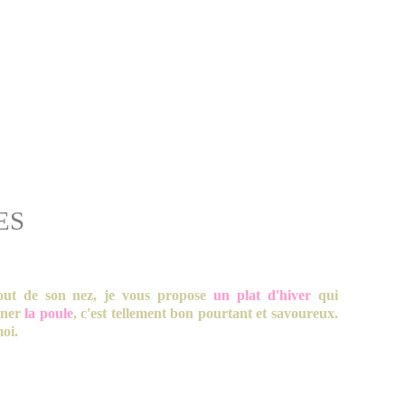
ES
out de son nez, je vous propose
un plat d'hiver
qui
iner
la poule
, c'est tellement bon pourtant et savoureux.
moi.