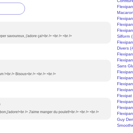
Confitur
Flexipan
Macaro
Flexipa
Flexipan
Flexipan
yper savoureux, j'adore ça!<br /> <br /> <br />
Silform
(
Flexipan
Divers
(
Flexipan
Flexipa
Sans Gl
Flexipa
am !<br /> Bisous<br /> <br /> <br />
Flexipan
Flexipan
Flexipan
Flexipat
Flexipa
0
Flexipan
s bon,j'adore!<br /> J'aime manger du poulet!<br /> <br /> <br />
Flexipan
Guy Dem
Smoothie