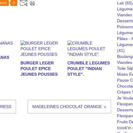
Lait
(65)
post
0
Légumes
Viandes
Dessert
Poisson
Légumes
Pâtes - R
Légumes
(41)
Boulang
ANAS
Viandes 
BURGER LEGER
CRUMBLE LEGUMES
Toile Sil
POULET EPICE
POULET "INDIAN
JEUNES POUSSES
STYLE".
Mises E
Pause C
Chocola
Crèpes S
Je Voula
Flexipan
PRESS
MADELEINES CHOCOLAT ORANGE
Desserts
Flexipa
Fruits D
Icook'in