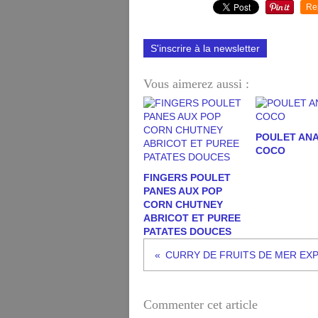
Re
S'inscrire à la newsletter
Vous aimerez aussi :
POULET AN
COCO
FINGERS POULET
PANES AUX POP
CORN CHUTNEY
ABRICOT ET PUREE
PATATES DOUCES
CURRY DE FRUITS DE MER EX
Commenter cet article