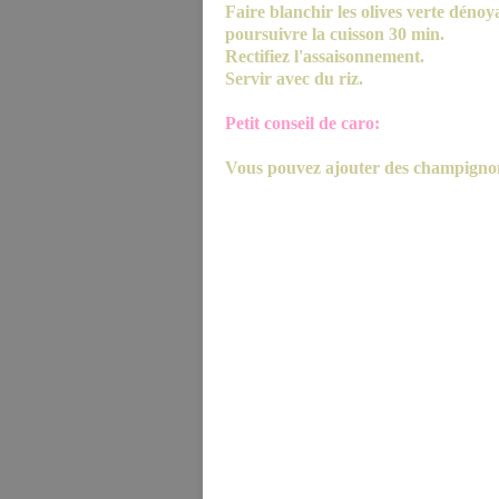
Faire blanchir les olives verte dénoya
poursuivre la cuisson 30 min.
Rectifiez l'assaisonnement.
Servir avec du riz.
Petit conseil de caro:
Vous pouvez ajouter des champignon