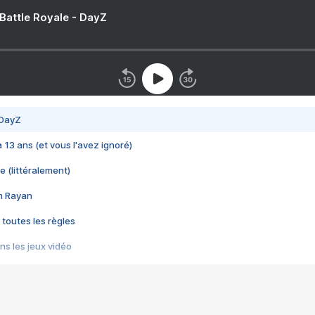
 Battle Royale - DayZ
 DayZ
 a 13 ans (et vous l'avez ignoré)
e (littéralement)
im Rayan
 toutes les règles
s les jeux vidéo
us choquant de Rockstar ? - Le scandale BULLY
e plus moche de Steam