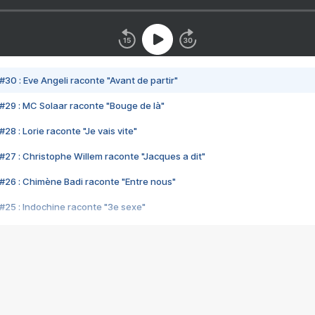
#30 : Eve Angeli raconte "Avant de partir"
#29 : MC Solaar raconte "Bouge de là"
28 : Lorie raconte "Je vais vite"
#27 : Christophe Willem raconte "Jacques a dit"
#26 : Chimène Badi raconte "Entre nous"
#25 : Indochine raconte "3e sexe"
#24 : Zaho raconte "C'est chelou"
#23 : Patrick Bruel raconte "Au café des délices"
#22 : Kyo raconte "Le chemin"
#21 : Nolwenn Leroy raconte "Cassé"