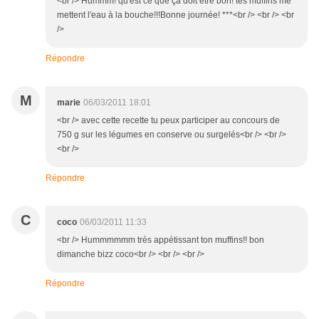
<br /> Hummm! qu'est ce que ça doit être bon! tes muffins me
mettent l'eau à la bouche!!!Bonne journée! ***<br /> <br /> <br
/>
Répondre
M
marie
06/03/2011 18:01
<br /> avec cette recette tu peux participer au concours de
750 g sur les légumes en conserve ou surgelés<br /> <br />
<br />
Répondre
C
coco
06/03/2011 11:33
<br /> Hummmmmm très appétissant ton muffins!! bon
dimanche bizz coco<br /> <br /> <br />
Répondre