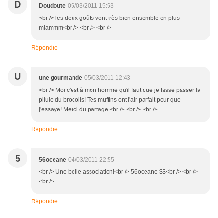
D
Doudoute
05/03/2011 15:53
<br /> les deux goûts vont très bien ensemble en plus
miammm<br /> <br /> <br />
Répondre
U
une gourmande
05/03/2011 12:43
<br /> Moi c'est à mon homme qu'il faut que je fasse passer la
pilule du brocolis! Tes muffins ont l'air parfait pour que
j'essaye! Merci du partage.<br /> <br /> <br />
Répondre
5
56oceane
04/03/2011 22:55
<br /> Une belle association!<br /> 56oceane $$<br /> <br />
<br />
Répondre