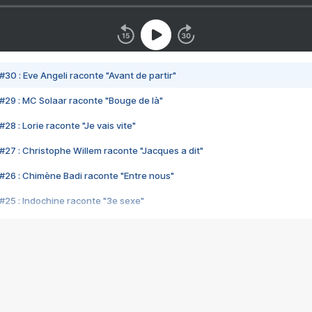
#30 : Eve Angeli raconte "Avant de partir"
#29 : MC Solaar raconte "Bouge de là"
28 : Lorie raconte "Je vais vite"
#27 : Christophe Willem raconte "Jacques a dit"
#26 : Chimène Badi raconte "Entre nous"
#25 : Indochine raconte "3e sexe"
#24 : Zaho raconte "C'est chelou"
#23 : Patrick Bruel raconte "Au café des délices"
#22 : Kyo raconte "Le chemin"
#21 : Nolwenn Leroy raconte "Cassé"