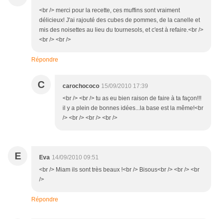
<br /> merci pour la recette, ces muffins sont vraiment
délicieux! J'ai rajouté des cubes de pommes, de la canelle et
mis des noisettes au lieu du tournesols, et c'est à refaire.<br />
<br /> <br />
Répondre
C
carochococo
15/09/2010 17:39
<br /> <br /> tu as eu bien raison de faire à ta façon!!!
il y a plein de bonnes idées...la base est la même!<br
/> <br /> <br /> <br />
E
Eva
14/09/2010 09:51
<br /> Miam ils sont très beaux !<br /> Bisous<br /> <br /> <br
/>
Répondre