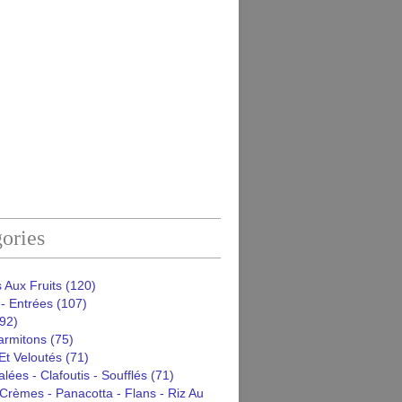
ories
 Aux Fruits
(120)
- Entrées
(107)
92)
armitons
(75)
Et Veloutés
(71)
alées - Clafoutis - Soufflés
(71)
Crèmes - Panacotta - Flans - Riz Au