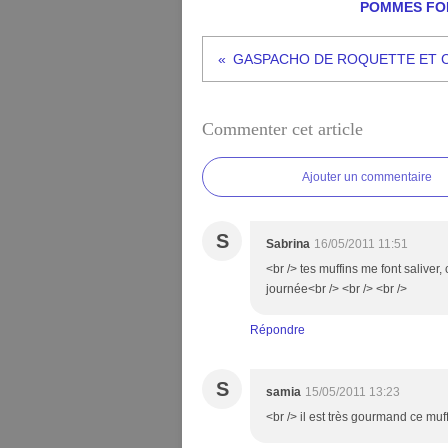
POMMES FO
Commenter cet article
Ajouter un commentaire
S
Sabrina
16/05/2011 11:51
<br /> tes muffins me font saliver,
journée<br /> <br /> <br />
Répondre
S
samia
15/05/2011 13:23
<br /> il est très gourmand ce muff