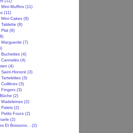
es
(11)
 Mini-Muffins
(11)
ns
(11)
n Mini-Cakes
(8)
 Tablette
(8)
 Plat
(8)
8)
 Marguerite
(7)
4)
 Buchettes
(4)
n Cannelés
(4)
uten
(4)
n Saint-Honoré
(3)
 Tartelettes
(3)
 Cuillères
(3)
 Fingers
(3)
 Büche
(2)
n Madeleines
(2)
 Palets
(2)
 Petits Fours
(2)
arle
(2)
s Et Boissons...
(2)