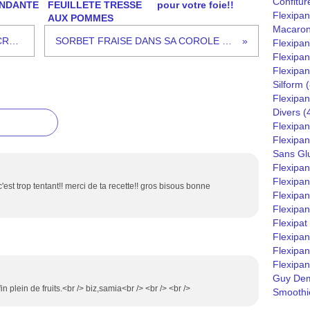
Confitur
NDANTE
FEUILLETE TRESSE
pour votre foie!!
Flexipan
AUX POMMES
Macaro
GASPACHO DE ROQUETTE ET CRUMBLE D'AMANDES
SORBET FRAISE DANS SA COROLE CHOCOLAT MENTHE
Flexipa
Flexipan
Flexipan
Silform
(
Flexipan
Divers
(
Flexipan
Flexipa
Sans Gl
Flexipa
Flexipan
 c'est trop tentant!! merci de ta recette!! gros bisous bonne
Flexipan
Flexipan
Flexipat
Flexipa
Flexipan
Flexipan
Guy Dem
in plein de fruits.<br /> biz,samia<br /> <br /> <br />
Smoothie