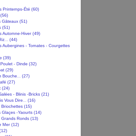
 Printemps-Été
(60)
(56)
s Gâteaux
(51)
s
(51)
 Automne-Hiver
(49)
iz...
(44)
 Aubergines - Tomates - Courgettes
e
(39)
Poulet - Dinde
(32)
pat
(29)
n Bouche...
(27)
afé
(27)
t
(24)
alées - Blinis -bricks
(21)
is Vous Dire...
(16)
 Briochettes
(15)
 Glaçes -yaourts
(14)
n Grands Ronds
(13)
e Mer
(12)
(12)