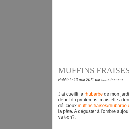
MUFFINS FRAISE
Publié le
13 mai 2011
par carochococo
J'ai cueilli la
rhubarbe
de mon jardin
début du printemps, mais elle a te
délicieux
muffins fraises/rhubarbe e
la pâte. A déguster à l'ombre aujour
va t-on?.