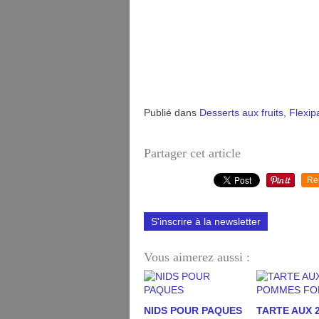
Publié dans
Desserts aux fruits
,
Flexip
Partager cet article
Re
S'inscrire à la newsletter
Vous aimerez aussi :
NIDS POUR PAQUES
TARTE AUX 