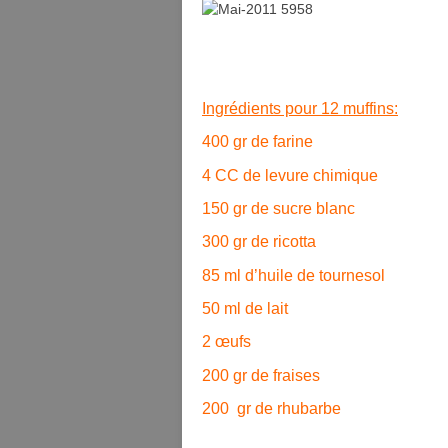
Ingrédients pour 12 muffins:
400 gr de farine
4 CC de levure chimique
150 gr de sucre blanc
300 gr de ricotta
85 ml d’huile de tournesol
50 ml de lait
2 œufs
200 gr de fraises
200 gr de rhubarbe