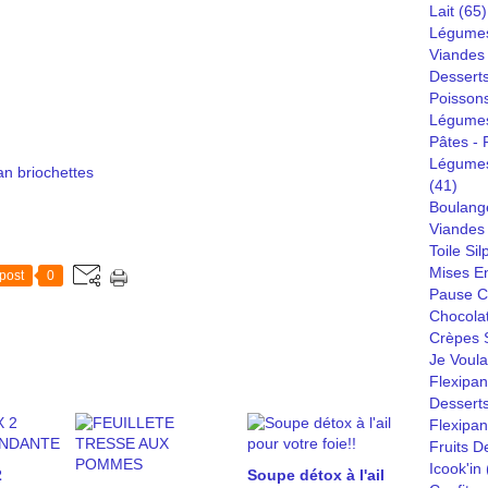
Lait
(65)
Légumes
Viandes
Dessert
Poisson
Légumes
Pâtes - R
Légumes
an briochettes
(41)
Boulang
Viandes 
Toile Sil
Mises E
post
0
Pause C
Chocola
Crèpes S
Je Voula
Flexipan
Desserts
Flexipa
Fruits D
Icook'in
2
Soupe détox à l'ail