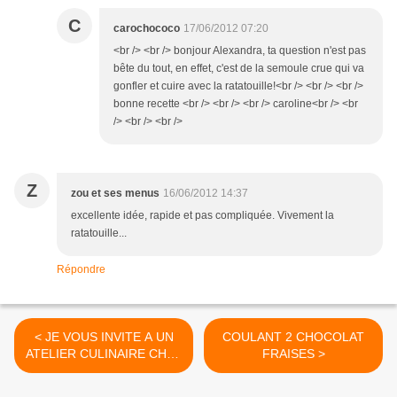
C
carochococo
17/06/2012 07:20
<br /> <br /> bonjour Alexandra, ta question n'est pas
bête du tout, en effet, c'est de la semoule crue qui va
gonfler et cuire avec la ratatouille!<br /> <br /> <br />
bonne recette <br /> <br /> <br /> caroline<br /> <br
/> <br /> <br />
Z
zou et ses menus
16/06/2012 14:37
excellente idée, rapide et pas compliquée. Vivement la
ratatouille...
Répondre
< JE VOUS INVITE A UN
COULANT 2 CHOCOLAT
ATELIER CULINAIRE CHEZ
FRAISES >
MOI CET ETE!