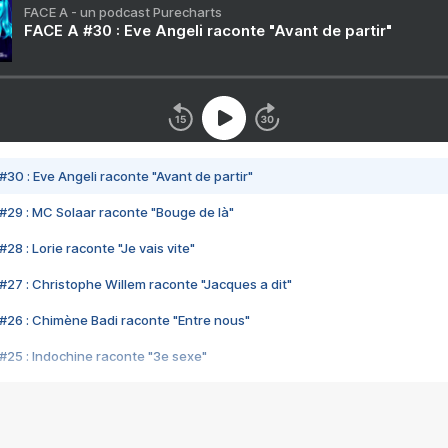
FACE A - un podcast Purecharts
FACE A #30 : Eve Angeli raconte "Avant de partir"
#30 : Eve Angeli raconte "Avant de partir"
#29 : MC Solaar raconte "Bouge de là"
28 : Lorie raconte "Je vais vite"
#27 : Christophe Willem raconte "Jacques a dit"
#26 : Chimène Badi raconte "Entre nous"
#25 : Indochine raconte "3e sexe"
#24 : Zaho raconte "C'est chelou"
#23 : Patrick Bruel raconte "Au café des délices"