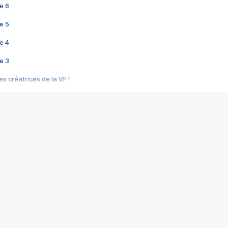
e 6
e 5
e 4
e 3
s créatrices de la VF !
e 2
e 1
e Mektoub My Love arrive enfin ! Rencontre avec Shaïn Boumedine et Sal
i : après Toni en famille
elle réalise le bouleversant Dites lui que je l'aime
ais ! Rencontre autour de Vie privée de Rebecca Zlotowski
 de Marguerite, Grave... Rencontre avec Ella Rumpf
 Les Rêveurs, un film intime sur la santé mentale