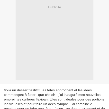
Publicité
Voilà un dessert festif!!! Les fêtes approchent et les idées
commençent à fuser...que choisir....j'ai inauguré mes nouvelles
empreintes cuillères flexipan. Elles sont idéales pour des portions
individuelles et pour faire un déco sympa!. J'ai combiné 2
recettes pour en faire une, à ma façon...un duo de craquant et de