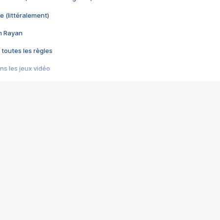
e (littéralement)
im Rayan
 toutes les règles
s les jeux vidéo
us choquant de Rockstar ? - Le scandale BULLY
e plus moche de Steam
du RÊVE tourne au CAUCHEMAR
pendant 8 heures
it… à tort
umiliés par un jeu vidéo
ire - Final Fantasy 8
ti un empire - Age of Empires