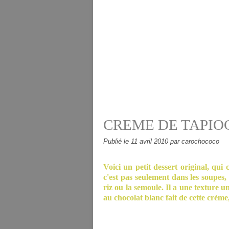
CREME DE TAPIO
Publié le
11 avril 2010
par carochococo
Voici un petit dessert original, qui
c'est pas seulement dans les soupes, 
riz ou la semoule. Il a une texture u
au chocolat blanc fait de cette crèm