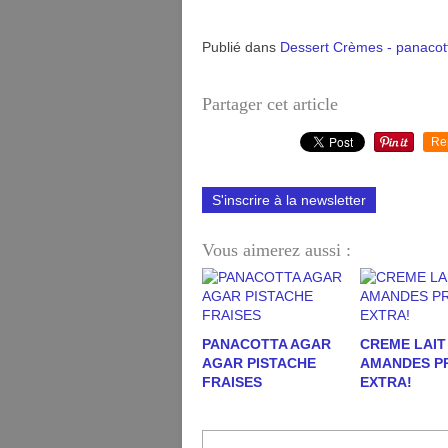
Publié dans
Dessert Crèmes - panacotta 
Partager cet article
Re
S'inscrire à la newsletter
Vous aimerez aussi :
PANACOTTA AGAR
CREME LAIT
AGAR PISTACHE
AMANDES P
FRAISES
EXTRA!