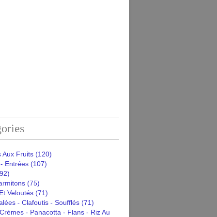
ories
 Aux Fruits
(120)
- Entrées
(107)
92)
armitons
(75)
Et Veloutés
(71)
alées - Clafoutis - Soufflés
(71)
Crèmes - Panacotta - Flans - Riz Au