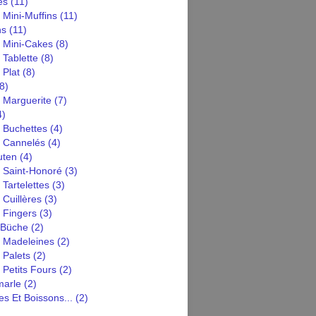
es
(11)
 Mini-Muffins
(11)
ns
(11)
n Mini-Cakes
(8)
 Tablette
(8)
 Plat
(8)
8)
 Marguerite
(7)
4)
 Buchettes
(4)
n Cannelés
(4)
uten
(4)
n Saint-Honoré
(3)
 Tartelettes
(3)
 Cuillères
(3)
 Fingers
(3)
 Büche
(2)
n Madeleines
(2)
 Palets
(2)
 Petits Fours
(2)
arle
(2)
s Et Boissons...
(2)