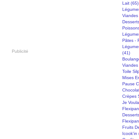
Lait
(65)
Légumes
Viandes
Dessert
Poisson
Légumes
Pâtes - R
Légumes
Publicité
(41)
Boulang
Viandes 
Toile Sil
Mises E
Pause C
Chocola
Crèpes S
Je Voula
Flexipan
Desserts
Flexipa
Fruits D
Icook'in