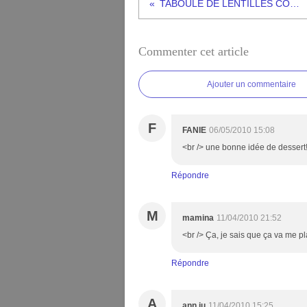
TABOULE DE LENTILLES CORAIL
Commenter cet article
Ajouter un commentaire
F
FANIE
06/05/2010 15:08
<br /> une bonne idée de dessert!!
Répondre
M
mamina
11/04/2010 21:52
<br /> Ça, je sais que ça va me pla
Répondre
A
ann ju
11/04/2010 15:25