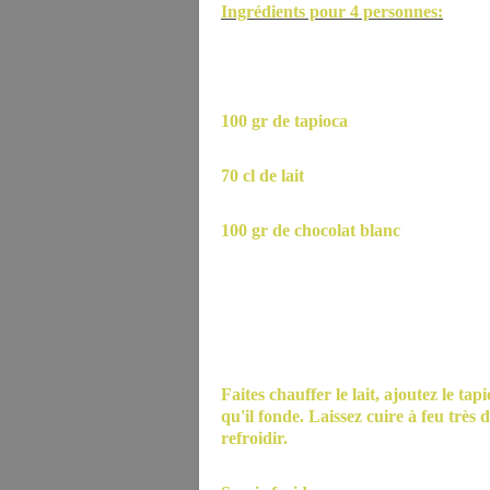
Ingrédients pour 4 personnes:
100 gr de tapioca
70 cl de lait
100 gr de chocolat blanc
Faites chauffer le lait, ajoutez le t
qu'il fonde. Laissez cuire à feu très
refroidir.