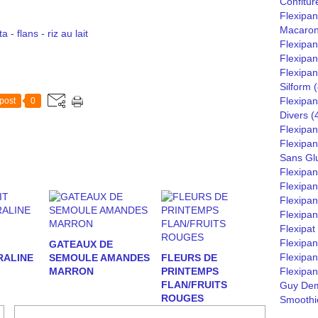
Confitur
Flexipan
Macaro
- flans - riz au lait
Flexipa
Flexipan
Flexipan
Silform
(
Flexipan
post
0
Divers
(
Flexipan
Flexipa
Sans Gl
Flexipa
Flexipan
Flexipan
Flexipan
Flexipat
Flexipa
GATEAUX DE
Flexipan
RALINE
SEMOULE AMANDES
FLEURS DE
MARRON
PRINTEMPS
Flexipan
FLAN/FRUITS
Guy Dem
ROUGES
Smoothie