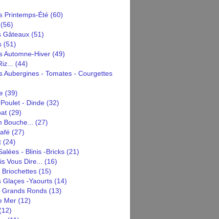
 Printemps-Été
(60)
(56)
s Gâteaux
(51)
s
(51)
 Automne-Hiver
(49)
iz...
(44)
 Aubergines - Tomates - Courgettes
e
(39)
Poulet - Dinde
(32)
pat
(29)
n Bouche...
(27)
afé
(27)
t
(24)
alées - Blinis -bricks
(21)
is Vous Dire...
(16)
 Briochettes
(15)
 Glaçes -yaourts
(14)
n Grands Ronds
(13)
e Mer
(12)
(12)