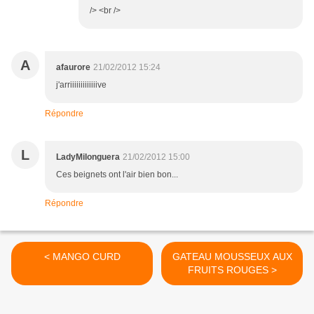
/> <br />
A
afaurore
21/02/2012 15:24
j'arriiiiiiiiiiiiive
Répondre
L
LadyMilonguera
21/02/2012 15:00
Ces beignets ont l'air bien bon...
Répondre
< MANGO CURD
GATEAU MOUSSEUX AUX
FRUITS ROUGES >