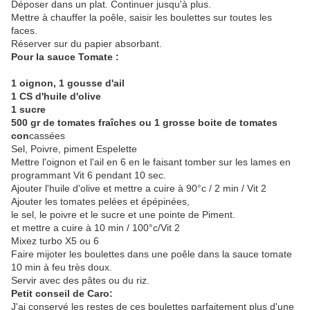
Déposer dans un plat. Continuer jusqu'à plus.
Mettre à chauffer la poêle, saisir les boulettes sur toutes les
faces.
Réserver sur du papier absorbant.
Pour la sauce Tomate :
1 oignon, 1 gousse d'ail
1 CS d'huile d'olive
1 sucre
500 gr de tomates fraîches ou 1 grosse boite de tomates
con
cassées
Sel, Poivre, piment Espelette
Mettre l'oignon et l'ail en 6 en le faisant tomber sur les lames en
programmant Vit 6 pendant 10 sec.
Ajouter l'huile d'olive et mettre a cuire à 90°c / 2 min / Vit 2
Ajouter les tomates pelées et épépinées,
le sel, le poivre et le sucre et une pointe de Piment.
et mettre a cuire à 10 min / 100°c/Vit 2
Mixez turbo X5 ou 6
Faire mijoter les boulettes dans une poêle dans la sauce tomate
10 min à feu très doux.
Servir avec des pâtes ou du riz.
Petit conseil de Caro:
J'ai conservé les restes de ces boulettes parfaitement plus d'une