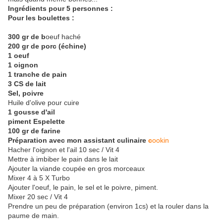
Ingrédients pour 5 personnes :
Pour les boulettes :
300 gr de b
oeuf haché
200 gr de porc (échine)
1 oeuf
1 oignon
1 tranche de pain
3 CS de lait
Sel, poivre
Huile d'olive pour cuire
1 gousse d'ail
piment Espelette
100 gr de farine
Préparation avec mon assistant culinaire
c
ookin
Hacher l'oignon et l'ail 10 sec / Vit 4
Mettre à imbiber le pain dans le lait
Ajouter la viande coupée en gros morceaux
Mixer 4 à 5 X Turbo
Ajouter l'oeuf, le pain, le sel et le poivre, piment.
Mixer 20 sec / Vit 4
Prendre un peu de préparation (environ 1cs) et la rouler dans la
paume de main.