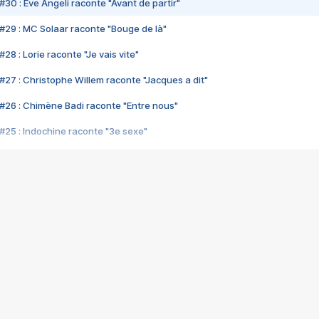
#30 : Eve Angeli raconte "Avant de partir"
#29 : MC Solaar raconte "Bouge de là"
28 : Lorie raconte "Je vais vite"
#27 : Christophe Willem raconte "Jacques a dit"
#26 : Chimène Badi raconte "Entre nous"
#25 : Indochine raconte "3e sexe"
#24 : Zaho raconte "C'est chelou"
#23 : Patrick Bruel raconte "Au café des délices"
#22 : Kyo raconte "Le chemin"
#21 : Nolwenn Leroy raconte "Cassé"
#20 : Patrick Hernandez raconte "Born to be alive"
#19 : Lorie raconte "Près de moi"
#18 : Michael Jones raconte "A nos actes manqués" (avec Jean-Jacque